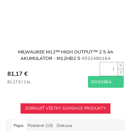
MILWAUKEE M12™ HIGH OUTPUT™ 2.5 Ah
AKUMULÁTOR - M12HB2.5
4932480164
81,17 €
Jednotková
81,17 € / 1 ks
DO KOŠÍKA
cena:
ZOBRAZIŤ VŠETKY SÚVISIACE PRODUKTY
Popis
Podobné (10)
Diskusia