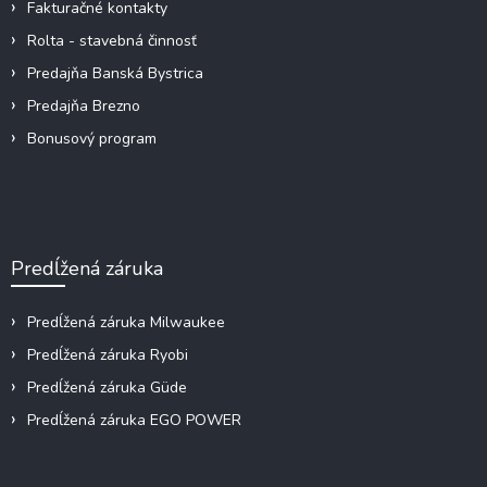
e
Fakturačné kontakty
Rolta - stavebná činnosť
Predajňa Banská Bystrica
Predajňa Brezno
Bonusový program
Predĺžená záruka
Predĺžená záruka Milwaukee
Predĺžená záruka Ryobi
Predĺžená záruka Güde
Predĺžená záruka EGO POWER