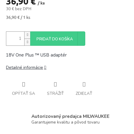
36,90 €
/ ks
30 € bez DPH
Jednotková
36,90 € / 1 ks
cena:
PRIDAŤ DO KOŠÍKA
18V One Plus ™ USB adaptér
Detailné informácie
OPÝTAŤ SA
STRÁŽIŤ
ZDIEĽAŤ
Autorizovaný predajca MILWAUKEE
Garantujeme kvalitu a pôvod tovaru