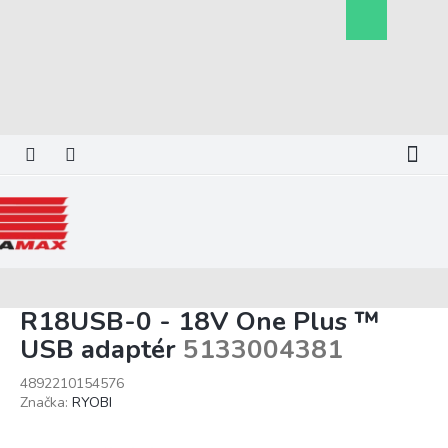
Prejsť
Nákupný
na
košík
obsah
R18USB-0 - 18V One Plus ™
USB adaptér
5133004381
4892210154576
Značka:
RYOBI