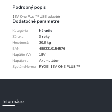
Podrobný popis
18V One Plus ™ USB adaptér
Dodatočné parametre
Kategória
:
Náradie
Záruka
:
3 roky
Hmotnosť
:
20.6 kg
EAN
:
4892210154576
Napätie (V)
:
18V
Napájanie
:
Akumulátor
Systém/Norma
:
RYOBI 18V ONE PLUS ™
Z
á
p
ä
Informácie
t
i