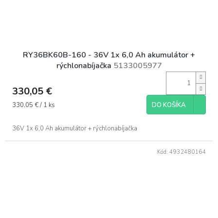
RY36BK60B-160 - 36V 1x 6,0 Ah akumulátor +
rýchlonabíjačka
5133005977
330,05 €
Jednotková
330,05 € / 1 ks
DO KOŠÍKA
cena:
36V 1x 6,0 Ah akumulátor + rýchlonabíjačka
Kód:
4932480164