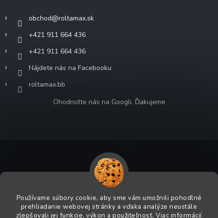
obchod
@
roltamax.sk
+421 911 664 436
+421 911 664 436
Nájdete nás na Facebooku
roltamax.bb
Ohodnoťte nás na Googli. Ďakujeme
Copyright 2026
ROLTA MAX s.r.o.
. Všetky práva vyhradené.
Grafický návrh vytvoril a na Shoptet implementoval
Tomáš Hlad
&
Používame súbory cookie, aby sme vám umožnili pohodlné
prehliadanie webovej stránky a vďaka analýze neustále
Shoptetak.cz
.
zlepšovali jej funkcie, výkon a použiteľnosť.
Viac informácií