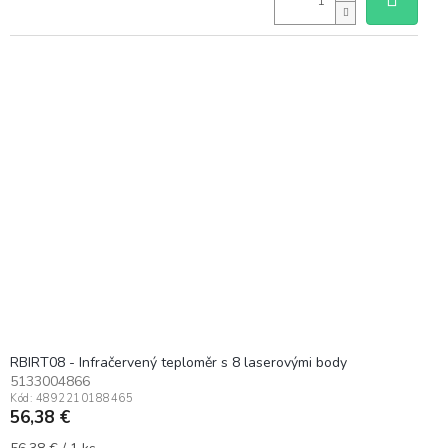
RBIRT08 - Infračervený teploměr s 8 laserovými body
5133004866
Kód:
4892210188465
56,38 €
Jednotková