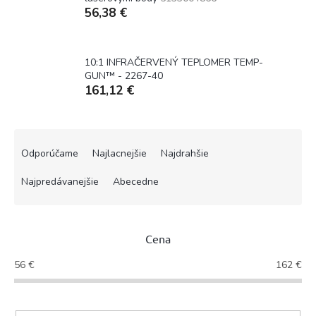
56,38 €
10:1 INFRAČERVENÝ TEPLOMER TEMP-
GUN™ - 2267-40
161,12 €
R
a
Odporúčame
Najlacnejšie
Najdrahšie
d
e
Najpredávanejšie
Abecedne
n
i
e
Cena
p
r
56
€
162
€
o
d
u