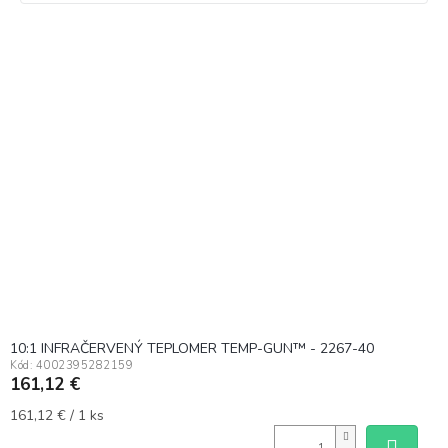
V
ý
p
i
s
p
r
o
d
u
k
t
o
v
10:1 INFRAČERVENÝ TEPLOMER TEMP-GUN™ - 2267-40
Kód:
4002395282159
161,12 €
Jednotková
161,12 € / 1 ks
cena: