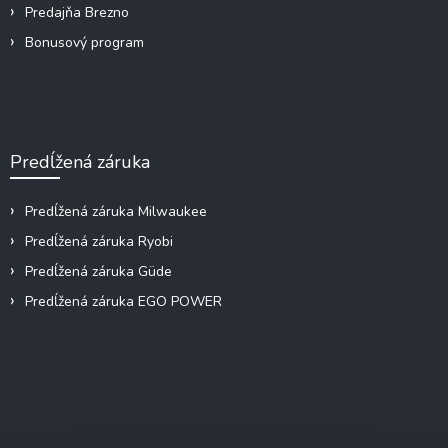
u
Predajňa Brezno
Bonusový program
Predĺžená záruka
Predĺžená záruka Milwaukee
Predĺžená záruka Ryobi
Predĺžená záruka Güde
Predĺžená záruka EGO POWER
Kontakt