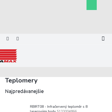
Prejsť
Nákupný
na
košík
obsah
Teplomery
Najpredávanejšie
RBIRT08 - Infračervený teploměr s 8
laserovými body
5133004866