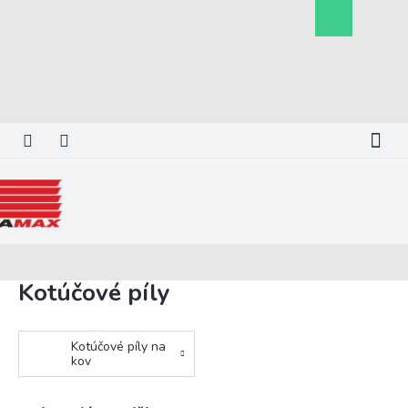
Prejsť
Nákupný
na
košík
obsah
Kotúčové píly
Kotúčové píly na
kov