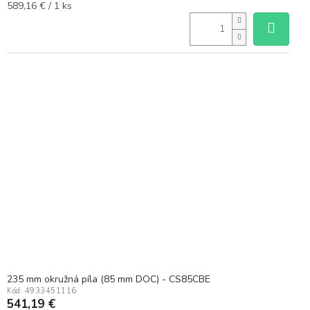
Jednotková
589,16 € / 1 ks
cena:
235 mm okružná píla (85 mm DOC) - CS85CBE
Kód:
4933451116
541,19 €