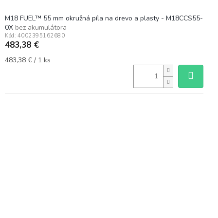
M18 FUEL™ 55 mm okružná píla na drevo a plasty - M18CCS55-
0X
bez akumulátora
Kód:
4002395162680
483,38 €
Jednotková
483,38 € / 1 ks
cena: