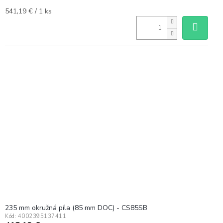
Jednotková
541,19 € / 1 ks
cena:
235 mm okružná píla (85 mm DOC) - CS85SB
Kód:
4002395137411