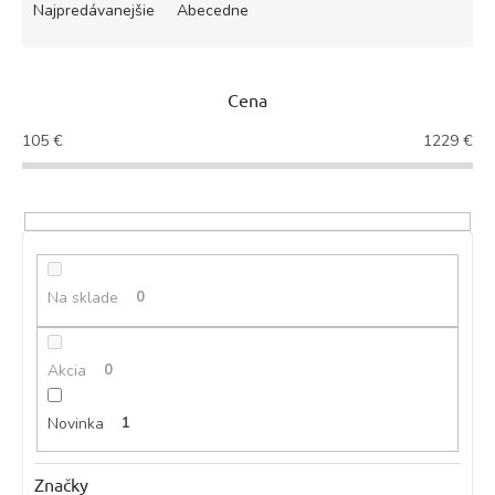
e
Najpredávanejšie
Abecedne
n
i
e
Cena
p
r
105
€
1229
€
o
d
u
k
t
o
Na sklade
0
v
Akcia
0
Novinka
1
Značky