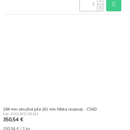
184 mm okružná píla (61 mm hľbka rezania) - CS60
Kód:
4002395238361
350,54 €
Jednotková
350,54 € / 1 ks