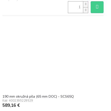
cena:
190 mm okružná píla (65 mm DOC) - SCS65Q
Kód:
4002395229529
589,16 €