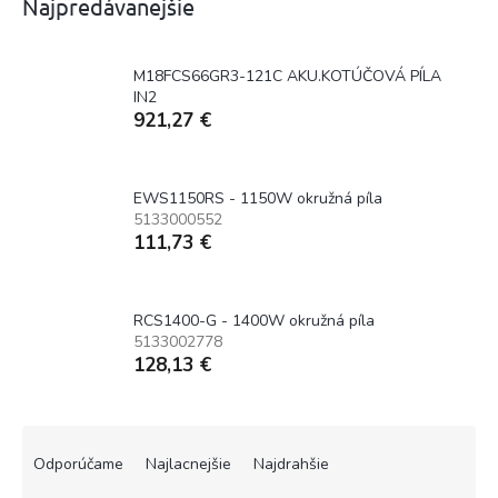
Najpredávanejšie
M18FCS66GR3-121C AKU.KOTÚČOVÁ PÍLA
IN2
921,27 €
EWS1150RS - 1150W okružná píla
5133000552
111,73 €
RCS1400-G - 1400W okružná píla
5133002778
128,13 €
R
a
Odporúčame
Najlacnejšie
Najdrahšie
d