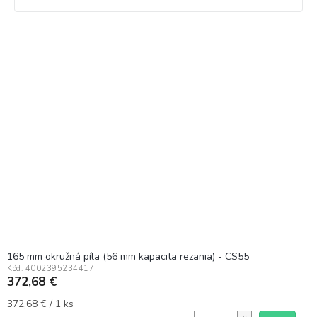
V
ý
p
i
s
p
r
o
d
u
k
t
o
v
165 mm okružná píla (56 mm kapacita rezania) - CS55
Kód:
4002395234417
372,68 €
Jednotková
372,68 € / 1 ks
cena: