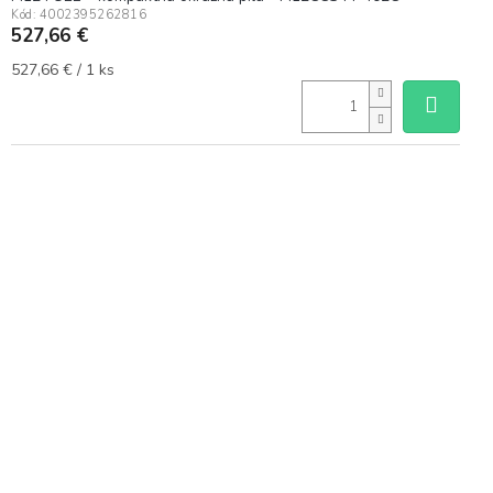
Kód:
4002395262816
527,66 €
Jednotková
527,66 € / 1 ks
cena: