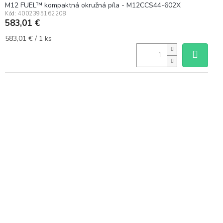
M12 FUEL™ kompaktná okružná píla - M12CCS44-602X
Kód:
4002395162208
583,01 €
Jednotková
583,01 € / 1 ks
cena: