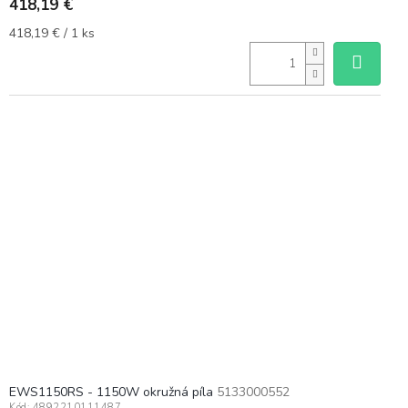
418,19 €
Jednotková
418,19 € / 1 ks
cena:
EWS1150RS - 1150W okružná píla
5133000552
Kód:
4892210111487