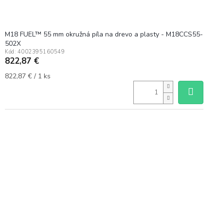
M18 FUEL™ 55 mm okružná píla na drevo a plasty - M18CCS55-
502X
Kód:
4002395160549
822,87 €
Jednotková
822,87 € / 1 ks
cena: