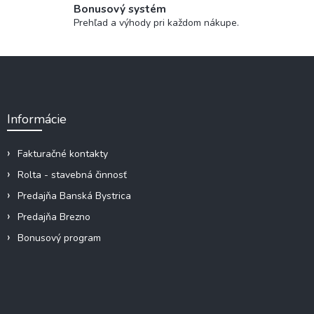
c
Bonusový systém
n
i
i
Prehľad a výhody pri každom nákupe.
e
e
p
r
Z
v
á
k
p
y
ä
v
Informácie
ý
t
p
i
i
e
Fakturačné kontakty
s
Rolta - stavebná činnosť
u
Predajňa Banská Bystrica
Predajňa Brezno
Bonusový program