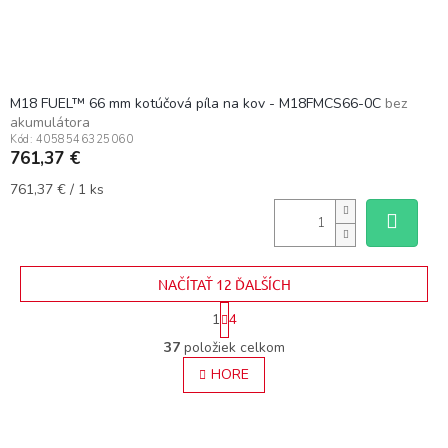
M18 FUEL™ 66 mm kotúčová píla na kov - M18FMCS66-0C
bez
akumulátora
Kód:
4058546325060
761,37 €
Jednotková
761,37 € / 1 ks
cena:
NAČÍTAŤ 12 ĎALŠÍCH
S
1
4
t
O
r
37
položiek celkom
v
á
HORE
l
n
á
k
o
d
v
a
a