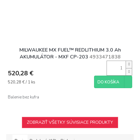
MILWAUKEE MX FUEL™ REDLITHIUM 3.0 Ah
AKUMULÁTOR - MXF CP-203
4933471838
520,28 €
Jednotková
520,28 € / 1 ks
DO KOŠÍKA
cena:
Balenie:bez kufra
ZOBRAZIŤ VŠETKY SÚVISIACE PRODUKTY