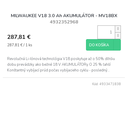
MILWAUKEE V18 3.0 Ah AKUMULÁTOR - MV18BX
4932352968
287,81 €
Jednotková
287,81 € / 1 ks
DO KOŠÍKA
cena:
Revolučná Li-Iónová technológia V18 poskytuje až o 50% dlhšiu
dobu prevádzky ako bežné 18 V AKUMULÁTORy O 25 % ľahší
Konštantný vybíjací prúd počas vybíjacieho cyklu - posledný...
Kód:
4933471838