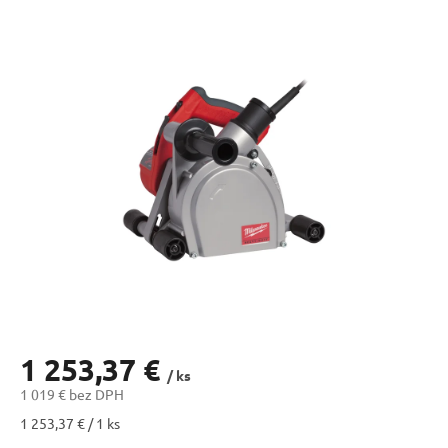
1 253,37 €
/ ks
1 019 € bez DPH
Jednotková
1 253,37 € / 1 ks
cena: