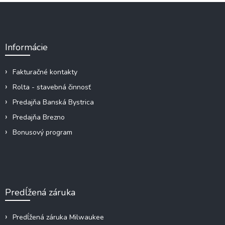
Z
á
p
ä
Informácie
t
i
e
Fakturačné kontakty
Rolta - stavebná činnosť
Predajňa Banská Bystrica
Predajňa Brezno
Bonusový program
Predĺžená záruka
Predĺžená záruka Milwaukee