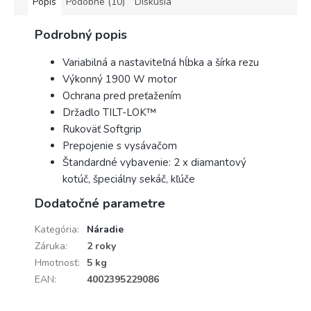
Popis
Podobné (10)
Diskusia
Podrobný popis
Variabilná a nastaviteľná hĺbka a šírka rezu
Výkonný 1900 W motor
Ochrana pred preťažením
Držadlo TILT-LOK™
Rukoväť Softgrip
Prepojenie s vysávačom
Štandardné vybavenie: 2 x diamantový
kotúč, špeciálny sekáč, kľúče
Dodatočné parametre
Kategória
:
Náradie
Záruka
:
2 roky
Hmotnosť
:
5 kg
EAN
:
4002395229086