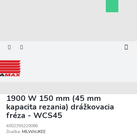
Prejsť
Nákupný
na
košík
obsah
1900 W 150 mm (45 mm
kapacita rezania) drážkovacia
fréza - WCS45
4002395229086
Značka:
MILWAUKEE