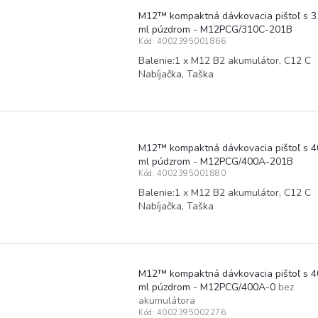
M12™ kompaktná dávkovacia pištoľ s 3
ml púzdrom - M12PCG/310C-201B
Kód:
4002395001866
Balenie:1 x M12 B2 akumulátor, C12 C
Nabíjačka, Taška
M12™ kompaktná dávkovacia pištoľ s 4
ml púdzrom - M12PCG/400A-201B
Kód:
4002395001880
Balenie:1 x M12 B2 akumulátor, C12 C
Nabíjačka, Taška
M12™ kompaktná dávkovacia pištoľ s 4
ml púzdrom - M12PCG/400A-0
bez
akumulátora
Kód:
4002395002276