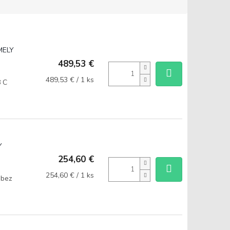
MELY
489,53 €
Jednotková
489,53 € / 1 ks
8 C
cena:
Y
254,60 €
Jednotková
254,60 € / 1 ks
 bez
cena: