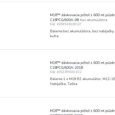
M18™ dávkovacia pištoľ s 600 ml púzdr
C18PCG/600A-0B
bez akumulátora
Kód:
4058546028107
Balenie:bez akumulátora, bez nabíjačky,
kufra
M18™ dávkovacia pištoľ s 600 ml púzdr
C18PCG/600A-201B
Kód:
4002395001422
Balenie:1 x M18 B2 akumulátor, M12-1
Nabíjačka, Taška
M18™ dávkovacia pištoľ s 600 ml púzdr