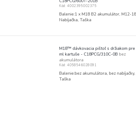
C18PCG/600T-201B
Kód:
4002395002375
Balenie:1 x M18 B2 akumulátor, M12-1
Nabíjačka, Taška
M18™ dávkovacia pištoľ s držiakom pre
ml kartuše - C18PCG/310C-0B
bez
akumulátora
Kód:
4058546028091
Balenie:bez akumulátora, bez nabíjačky,
Taška
O
v
l
á
d
a
c