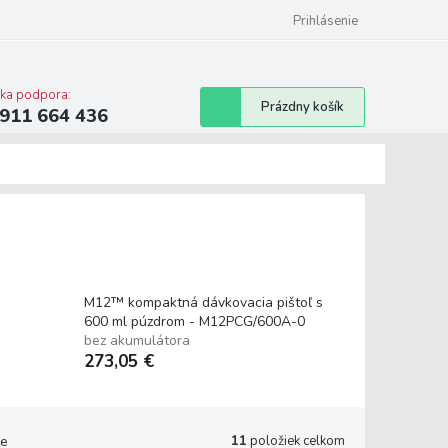
ilwaukee
Bonusový program
Prihlásenie
cka podpora:
Nákupný
Prázdny košík
911 664 436
košík
M12™ kompaktná dávkovacia pištoľ s
600 ml púzdrom - M12PCG/600A-0
bez akumulátora
273,05 €
11
položiek celkom
e