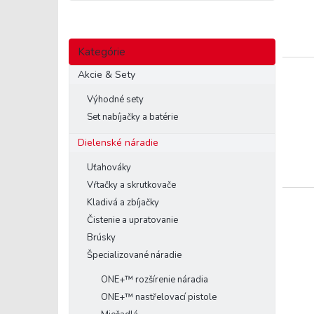
Preskočiť
Kategórie
kategórie
Akcie & Sety
Výhodné sety
Set nabíjačky a batérie
Dielenské náradie
Uťahováky
Vŕtačky a skrutkovače
Kladivá a zbíjačky
Čistenie a upratovanie
Brúsky
Špecializované náradie
ONE+™ rozšírenie náradia
ONE+™ nastřelovací pistole