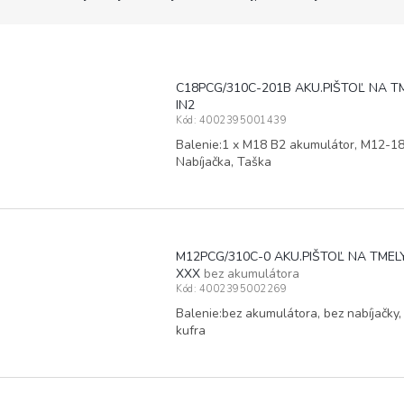
C18PCG/310C-201B AKU.PIŠTOĽ NA T
IN2
Kód:
4002395001439
Balenie:1 x M18 B2 akumulátor, M12-1
Nabíjačka, Taška
M12PCG/310C-0 AKU.PIŠTOĽ NA TMEL
XXX
bez akumulátora
Kód:
4002395002269
Balenie:bez akumulátora, bez nabíjačky,
kufra