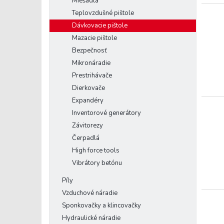
Miešadlá
Teplovzdušné pištole
Dávkovacie pištole
Mazacie pištole
Bezpečnosť
Mikronáradie
Prestrihávače
Dierkovače
Expandéry
Inventorové generátory
Závitorezy
Čerpadlá
High force tools
Vibrátory betónu
Píly
Vzduchové náradie
Sponkovačky a klincovačky
Hydraulické náradie