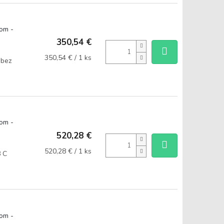
om -
350,54 €
Jednotková
350,54 € / 1 ks
 bez
cena:
om -
520,28 €
Jednotková
520,28 € / 1 ks
8 C
cena:
om -