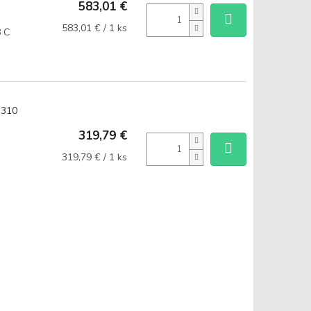
583,01 €
Jednotková
583,01 € / 1 ks
8 C
cena:
 310
319,79 €
Jednotková
319,79 € / 1 ks
cena: