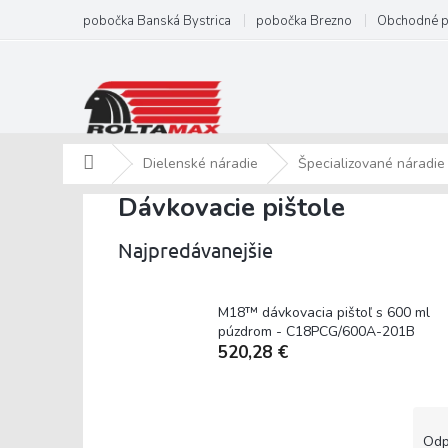
Prejsť
pobočka Banská Bystrica
pobočka Brezno
Obchodné 
na
obsah
Domov
Dielenské náradie
Špecializované náradie
Dávkovacie pištole
Najpredávanejšie
M18™ dávkovacia pištoľ s 600 ml
púzdrom - C18PCG/600A-201B
520,28 €
B
R
o
a
Odp