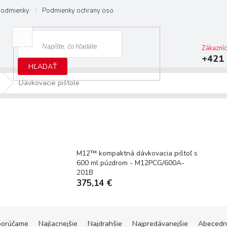
podmienky
Podmienky ochrany osobných údajov
Predĺžená záruka M
Zákazní
+421 
HĽADAŤ
Dávkovacie pištole
M12™ kompaktná dávkovacia pištoľ s
600 ml púzdrom - M12PCG/600A-
201B
375,14 €
orúčame
Najlacnejšie
Najdrahšie
Najpredávanejšie
Abecedn