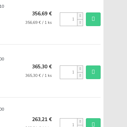
10
356,69 €
Jednotková
356,69 € / 1 ks
cena:
00
365,30 €
Jednotková
365,30 € / 1 ks
cena:
00
263,21 €