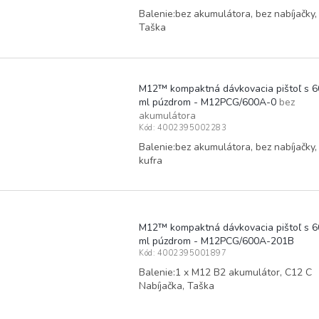
Balenie:bez akumulátora, bez nabíjačky,
Taška
M12™ kompaktná dávkovacia pištoľ s 6
ml púzdrom - M12PCG/600A-0
bez
akumulátora
Kód:
4002395002283
Balenie:bez akumulátora, bez nabíjačky,
kufra
M12™ kompaktná dávkovacia pištoľ s 6
ml púzdrom - M12PCG/600A-201B
Kód:
4002395001897
Balenie:1 x M12 B2 akumulátor, C12 C
Nabíjačka, Taška