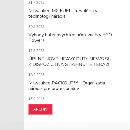
31.7.2025
Milwaukee MX FUEL – revolúcia v
technológii náradia
30.5.2025
Výhody batériových kosačiek značky EGO
Power+
17.5.2025
ÚPLNE NOVÉ HEAVY DUTY NEWS SÚ
K DISPOZÍCII NA STIAHNUTIE TERAZ!
18.2.2025
Milwaukee PACKOUT™ - Organizácia
náradia pre profesionálov
15.2.2025
ARCHÍV