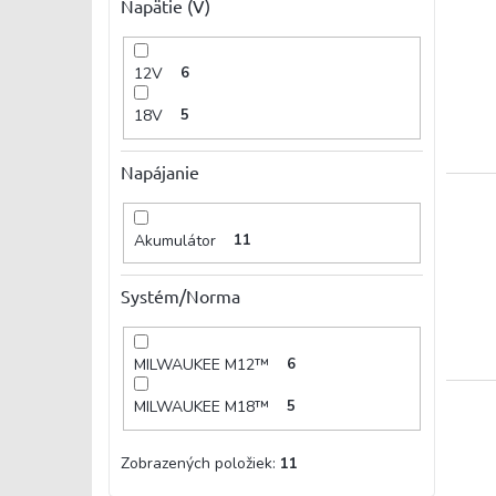
Napätie (V)
12V
6
18V
5
Napájanie
Akumulátor
11
Systém/Norma
MILWAUKEE M12™
6
MILWAUKEE M18™
5
Zobrazených položiek:
11