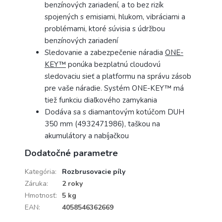
benzínových zariadení, a to bez rizík
spojených s emisiami, hlukom, vibráciami a
problémami, ktoré súvisia s údržbou
benzínových zariadení
Sledovanie a zabezpečenie náradia
ONE-
KEY™
ponúka bezplatnú cloudovú
sledovaciu sieť a platformu na správu zásob
pre vaše náradie. Systém ONE-KEY™ má
tiež funkciu diaľkového zamykania
Dodáva sa s diamantovým kotúčom DUH
350 mm (4932471986), taškou na
akumulátory a nabíjačkou
Dodatočné parametre
Kategória
:
Rozbrusovacie píly
Záruka
:
2 roky
Hmotnosť
:
5 kg
EAN
:
4058546362669