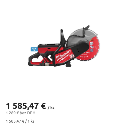
1 585,47 €
/ ks
1 289 € bez DPH
Jednotková
1 585,47 € / 1 ks
cena: