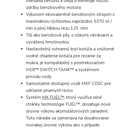
miešania benzínu a oleja a eliminuje nutost
údržby benzínového motora
Výkonom ekvivalentné benzínovým strojom s
maximálnou rýchlosťou naprázdno 5370 ot /
min a plnú hĺbkou rezu 125 mm
Tíši ako benzínové píly, s nízkymi vibráciami a
vyváženú hmotnosťou
Nastaviteľný ochranný kryt kotúča a vnútorné
vodné chladenie kotúča pre rezanie za
mokra, je kompatibilný s postrekovačom
M18™ SWITCH TANK™ a systémom
prívodu vody
Samostatne dostupný vozík MXF COSC pre
udržanie priamych rezov
Systém
MX FUEL™
, ktorý využíva silné
stránky technológie FUEL™, dosahuje nové
úrovne výkonu akumulátorových zariadení.
Toto náradie sa zameriava na dosahovanie
rovnakej úrovne výkonu ako v prípade