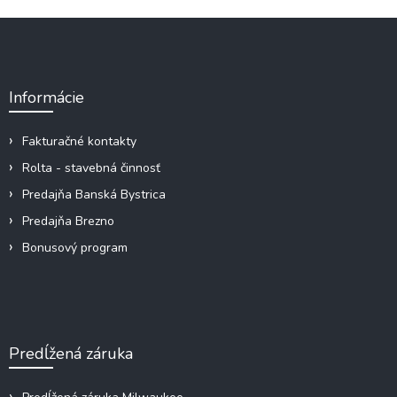
Z
á
p
ä
Informácie
t
i
e
Fakturačné kontakty
Rolta - stavebná činnosť
Predajňa Banská Bystrica
Predajňa Brezno
Bonusový program
Predĺžená záruka