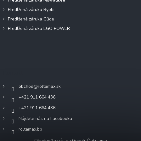
Predĺžená záruka Milwaukee
Predĺžená záruka Ryobi
Predĺžená záruka Güde
Predĺžená záruka EGO POWER
Kontakt
obchod
@
roltamax.sk
+421 911 664 436
+421 911 664 436
Nájdete nás na Facebooku
roltamax.bb
Ohodnoťte nás na Googli. Ďakujeme