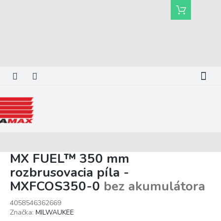
Prejsť
Nákupný
na
košík
obsah
MX FUEL™ 350 mm
rozbrusovacia píla -
MXFCOS350-0
bez akumulátora
4058546362669
Značka:
MILWAUKEE