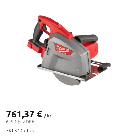
761,37 €
/ ks
619 € bez DPH
Jednotková
761,37 € / 1 ks
cena: