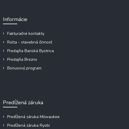
á
p
ä
Informácie
t
i
e
Fakturačné kontakty
Rolta - stavebná činnosť
Predajňa Banská Bystrica
Predajňa Brezno
Bonusový program
Predĺžená záruka
Predĺžená záruka Milwaukee
Predĺžená záruka Ryobi