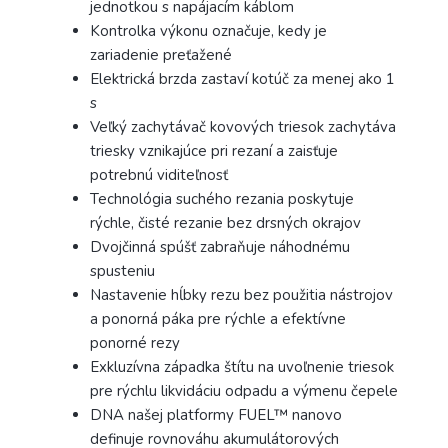
jednotkou s napájacím káblom
Kontrolka výkonu označuje, kedy je
zariadenie preťažené
Elektrická brzda zastaví kotúč za menej ako 1
s
Veľký zachytávač kovových triesok zachytáva
triesky vznikajúce pri rezaní a zaisťuje
potrebnú viditeľnosť
Technológia suchého rezania poskytuje
rýchle, čisté rezanie bez drsných okrajov
Dvojčinná spúšť zabraňuje náhodnému
spusteniu
Nastavenie hĺbky rezu bez použitia nástrojov
a ponorná páka pre rýchle a efektívne
ponorné rezy
Exkluzívna západka štítu na uvoľnenie triesok
pre rýchlu likvidáciu odpadu a výmenu čepele
DNA našej platformy FUEL™ nanovo
definuje rovnováhu akumulátorových