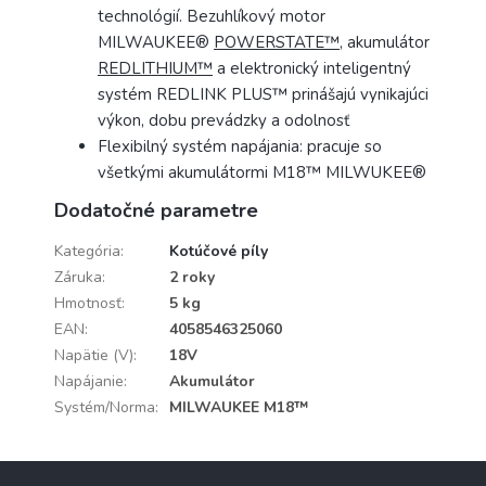
technológií. Bezuhlíkový motor
MILWAUKEE®
POWERSTATE™
, akumulátor
REDLITHIUM™
a elektronický inteligentný
systém REDLINK PLUS™ prinášajú vynikajúci
výkon, dobu prevádzky a odolnosť
Flexibilný systém napájania: pracuje so
všetkými akumulátormi M18™ MILWUKEE®
Dodatočné parametre
Kategória
:
Kotúčové píly
Záruka
:
2 roky
Hmotnosť
:
5 kg
EAN
:
4058546325060
Napätie (V)
:
18V
Napájanie
:
Akumulátor
Systém/Norma
:
MILWAUKEE M18™
Z