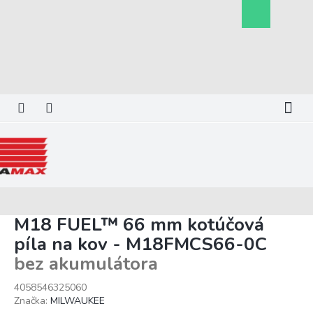
Prejsť
Nákupný
na
košík
obsah
M18 FUEL™ 66 mm kotúčová
píla na kov - M18FMCS66-0C
bez akumulátora
4058546325060
Značka:
MILWAUKEE