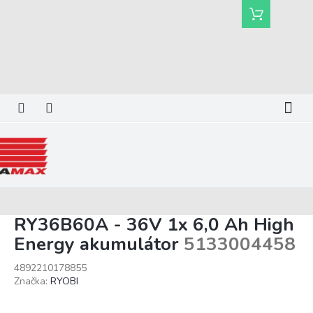
Prejsť
Nákupný
na
košík
obsah
RY36B60A - 36V 1x 6,0 Ah High
Energy akumulátor
5133004458
4892210178855
Značka:
RYOBI