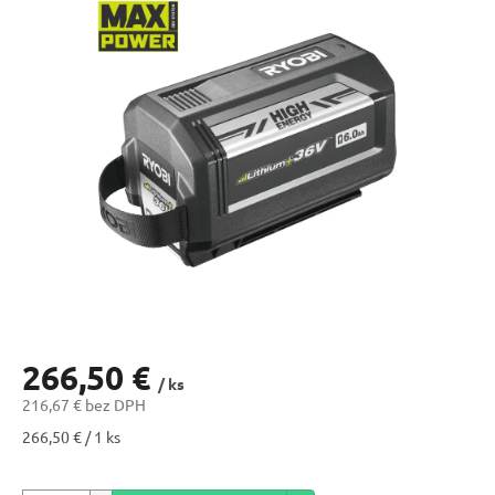
266,50 €
/ ks
216,67 € bez DPH
Jednotková
266,50 € / 1 ks
cena: