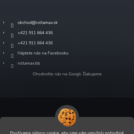
Kontakt
obchod
@
roltamax.sk
+421 911 664 436
+421 911 664 436
Nájdete nás na Facebooku
roltamax.bb
Ohodnoťte nás na Googli. Ďakujeme
Copyright 2026
ROLTA MAX s.r.o.
. Všetky práva vyhradené.
Grafický návrh vytvoril a na Shoptet implementoval
Tomáš Hlad
&
Používame súbory cookie, aby sme vám umožnili pohodlné