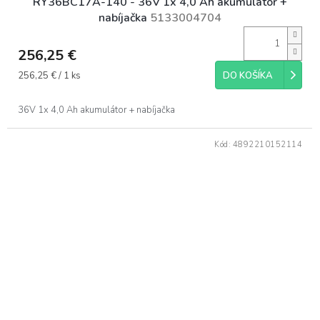
RY36BC17A-140 - 36V 1x 4,0 Ah akumulátor +
nabíjačka
5133004704
256,25 €
Jednotková
256,25 € / 1 ks
DO KOŠÍKA
cena:
36V 1x 4,0 Ah akumulátor + nabíjačka
Kód:
4892210152114