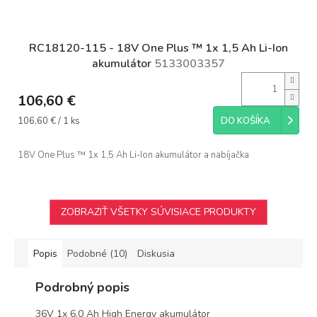
RC18120-115 - 18V One Plus ™ 1x 1,5 Ah Li-Ion
akumulátor
5133003357
106,60 €
Jednotková
106,60 € / 1 ks
DO KOŠÍKA
cena:
18V One Plus ™ 1x 1,5 Ah Li-Ion akumulátor a nabíjačka
ZOBRAZIŤ VŠETKY SÚVISIACE PRODUKTY
Popis
Podobné (10)
Diskusia
Podrobný popis
36V 1x 6,0 Ah High Energy akumulátor