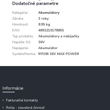
Dodatočné parametre
Kategória
:
Akumulátory
Záruka
:
3 roky
Hmotnosť
:
8.95 kg
EAN
:
4892210178855
Typ produktu
:
Akumulátory a nabíjačky
Napätie (V)
:
36V
Napájanie
:
Akumulátor
Systém/Norma
:
RYOBI 36V MAX POWER
Z
á
p
ä
Informácie
t
i
e
Fakturačné kontakty
Rolta - stavebná činnosť