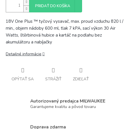
PRIDAŤ DO KOŠÍKA
18V One Plus ™ tyčový vysavač, max. proud vzduchu 820 l /
min., objem nádoby 600 ml, tlak 7 kPA, sací výkon 30 Air
Watts, štěrbinová hubice a kartáč na podlahu bez
akumulátoru a nabíjačky
Detailné informácie
OPÝTAŤ SA
STRÁŽIŤ
ZDIEĽAŤ
Autorizovaný predajca MILWAUKEE
Garantujeme kvalitu a pôvod tovaru
Doprava zdarma