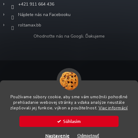
+421 911 664 436
Nájdete nás na Facebooku
roltamax.bb
Ohodnoťte nás na Googli. Ďakujeme
Copyright 2026
ROLTA MAX s.r.o.
. Všetky práva vyhradené.
Grafický návrh vytvoril a na Shoptet implementoval
Tomáš Hlad
&
Používame súbory cookie, aby sme vám umožnili pohodlné
Shoptetak.cz
.
prehliadanie webovej stránky a vďaka analýze neustále
zlepšovali jej funkcie, výkon a použiteľnosť.
Viac informácií
Vytvoril Shoptet
Súhlasím
Bezpečnostná pracovná obuv Milwaukee SKLADOM. Viac
Nastavenie
Odmietnuť
informácií v predajniach.