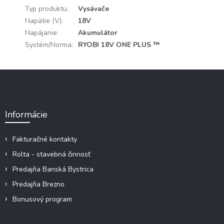
Typ produktu
:
Vysávače
Napätie (V)
:
18V
Napájanie
:
Akumulátor
Systém/Norma
:
RYOBI 18V ONE PLUS ™
Z
á
p
ä
Informácie
t
i
e
Fakturačné kontakty
Rolta - stavebná činnosť
Predajňa Banská Bystrica
Predajňa Brezno
Bonusový program