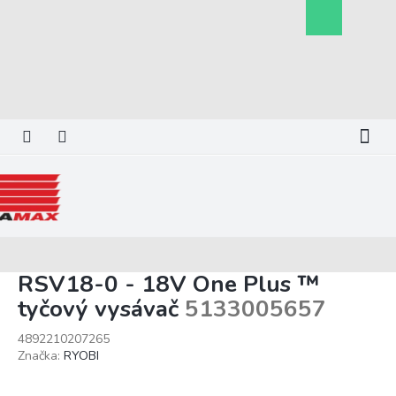
Prejsť
Nákupný
na
košík
obsah
RSV18-0 - 18V One Plus ™
tyčový vysávač
5133005657
4892210207265
Značka:
RYOBI