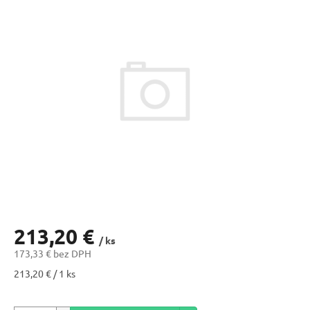
213,20 €
/ ks
173,33 € bez DPH
Jednotková
213,20 € / 1 ks
cena: