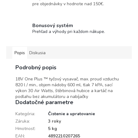
pre objednávky v hodnote nad 150€.
Bonusový systém
Prehľad a výhody pri každom nákupe.
Popis
Diskusia
Podrobný popis
18V One Plus ™ tyčový vysavač, max. proud vzduchu
820 l / min., objem nádoby 600 ml, tlak 7 kPA, sací
výkon 30 Air Watts, štěrbinová hubice a kartáč na
podlahu bez akumulátoru a nabíjačky
Dodatočné parametre
Kategória
:
Čistenie a upratovanie
Záruka
:
3 roky
Hmotnosť
:
5 kg
EAN
:
4892210207265