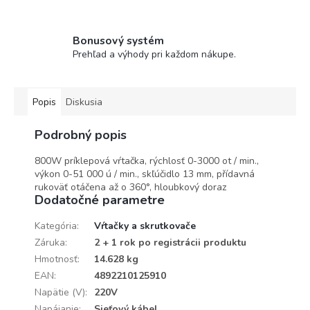
Bonusový systém
Prehľad a výhody pri každom nákupe.
Popis
Diskusia
Podrobný popis
800W príklepová vŕtačka, rýchlosť 0-3000 ot / min.,
výkon 0-51 000 ú / min., skľúčidlo 13 mm, přídavná
rukoväť otáčena až o 360°, hloubkový doraz
Dodatočné parametre
Kategória
:
Vŕtačky a skrutkovače
Záruka
:
2 + 1 rok po registrácii produktu
Hmotnosť
:
14.628 kg
EAN
:
4892210125910
Napätie (V)
:
220V
Napájanie
:
Sieťový kábel