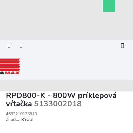
Prejsť
Nákupný
na
košík
obsah
RPD800-K - 800W príklepová
vŕtačka
5133002018
4892210125910
Značka:
RYOBI