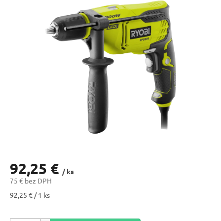
92,25 €
/ ks
75 € bez DPH
Jednotková
92,25 € / 1 ks
cena: