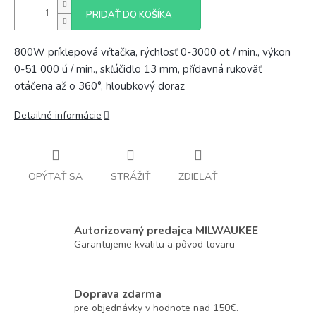
PRIDAŤ DO KOŠÍKA
800W príklepová vŕtačka, rýchlosť 0-3000 ot / min., výkon
0-51 000 ú / min., skľúčidlo 13 mm, přídavná rukoväť
otáčena až o 360°, hloubkový doraz
Detailné informácie
OPÝTAŤ SA
STRÁŽIŤ
ZDIEĽAŤ
Autorizovaný predajca MILWAUKEE
Garantujeme kvalitu a pôvod tovaru
Doprava zdarma
pre objednávky v hodnote nad 150€.