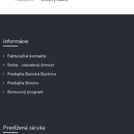
Z
á
p
ä
Informácie
t
i
e
Fakturačné kontakty
Rolta - stavebná činnosť
Predajňa Banská Bystrica
Predajňa Brezno
Bonusový program
Predĺžená záruka