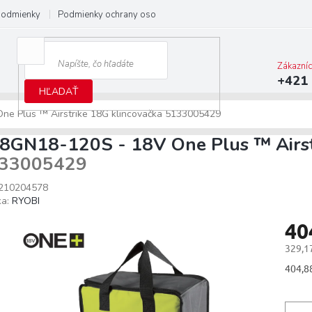
podmienky
Podmienky ochrany osobných údajov
Predĺžená záruka M
Zákazní
+421 
HĽADAŤ
e Plus ™ Airstrike 18G klincovačka
5133005429
8GN18-120S - 18V One Plus ™ Airst
33005429
210204578
ka:
RYOBI
40
329,1
Jedno
404,88
cena: