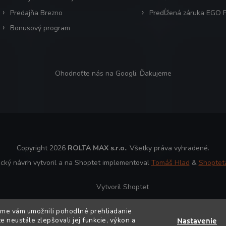
Predajňa Brezno
Predĺžená záruka EGO
Bonusový program
Ohodnoťte nás na Googli. Ďakujeme
Copyright 2026
ROLTA MAX s.r.o.
. Všetky práva vyhradené.
ický návrh vytvoril a na Shoptet implementoval
Tomáš Hlad
&
Shoptet
Vytvoril Shoptet
sme vám umožnili pohodlné prehliadanie
 neustále zlepšovali jej funkcie, výkon a
Nastavenie