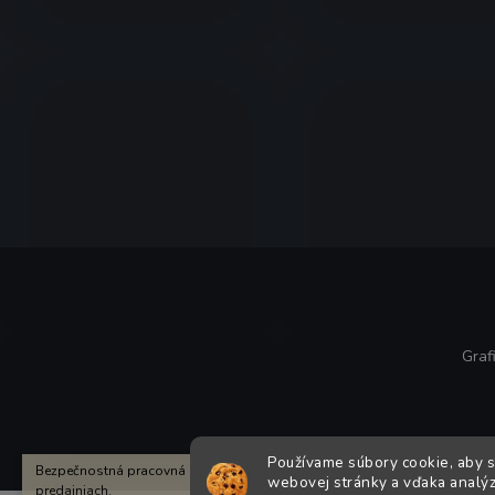
Graf
Používame súbory cookie, aby 
Bezpečnostná pracovná obuv Milwaukee SKLADOM. Viac informácií v
webovej stránky a vďaka analýze
predajniach.