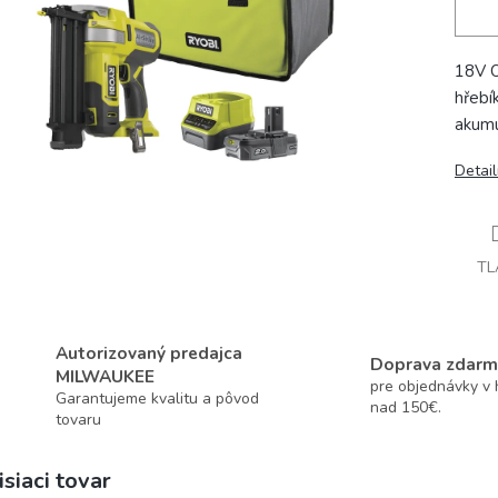
18V O
hřebí
akumu
Detai
TL
Autorizovaný predajca
Doprava zdarm
MILWAUKEE
pre objednávky v
Garantujeme kvalitu a pôvod
nad 150€.
tovaru
isiaci tovar