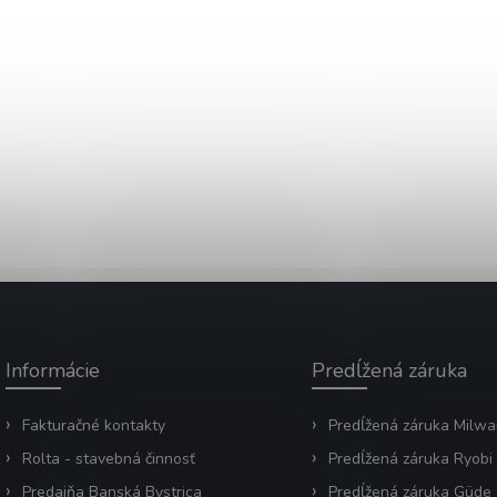
Informácie
Predĺžená záruka
Fakturačné kontakty
Predĺžená záruka Milw
Rolta - stavebná činnosť
Predĺžená záruka Ryobi
Predajňa Banská Bystrica
Predĺžená záruka Güde