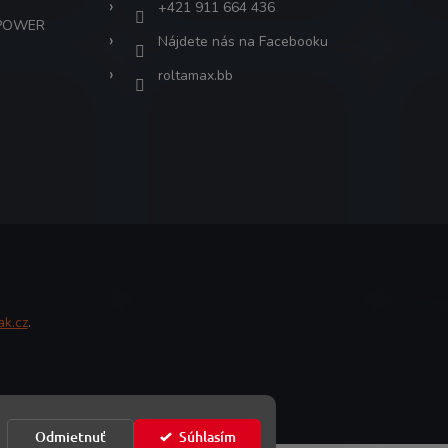
+421 911 664 436
 POWER
Nájdete nás na Facebooku
roltamax.bb
ak.cz
.
Odmietnuť
Súhlasím