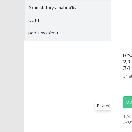
Akumulátory a nabíjačky
OOPP
podľa systému
RYO
2,0
34,
AKU
BS
Jedn
34,85
cena:
DO
Pozrieť
12V 
AKU