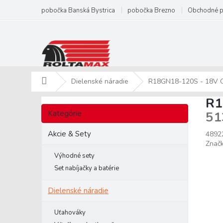
Prejsť
pobočka Banská Bystrica
pobočka Brezno
Obchodné 
na
obsah
Domov
Dielenské náradie
R18GN18-120S - 18V On
R1
B
Preskočiť
o
Kategórie
51
kategórie
č
n
Akcie & Sety
4892
ý
Znač
p
Výhodné sety
a
Set nabíjačky a batérie
n
e
Dielenské náradie
l
Uťahováky