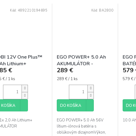
Kód:
4892210194695
Kód:
BA2800
BI 12V One Plus™
EGO POWER+ 5.0 Ah
EGO 
 Ah Lithium+
AKUMULÁTOR -
BATÉ
85 €
289 €
579 
MULÁTOR -
BA2800
PL1220
5133005088
otková
Jednotková
Jednot
 € / 1 ks
289 € / 1 ks
579 € /
cena:
cena:
 KOŠÍKA
DO KOŠÍKA
DO K
1x 2,0 Ah Lithium+
EGO POWER+ 5.0 Ah 56V
10.0 A
MULÁTOR
lítium-iónová batéria s
oblúkovým dizajnomVýkon,