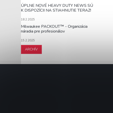
ÚPLNE NOVÉ HEAVY DUTY NEWS SÚ
K DISPOZÍCII NA STIAHNUTIE TERAZ!
18.2.2025
Milwaukee PACKOUT™ - Organizácia
náradia pre profesionálov
15.2.2025
ARCHÍV
Z
á
p
ä
t
i
e