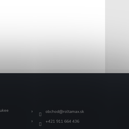
Kontakt
aukee
obchod
@
roltamax.sk
+421 911 664 436