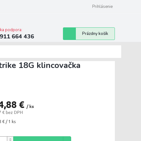
ilwaukee
Bonusový program
Prihlásenie
cka podpora:
Nákupný
Prázdny košík
911 664 436
košík
rike 18G klincovačka
4,88 €
/ ks
7 € bez DPH
tková
 € / 1 ks