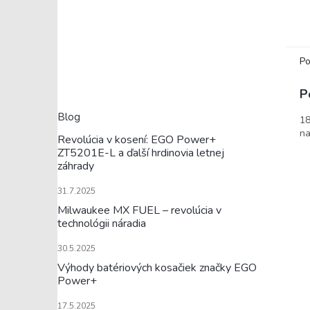
Po
P
Blog
18
na
Revolúcia v kosení: EGO Power+
ZT5201E-L a ďalší hrdinovia letnej
záhrady
31.7.2025
Milwaukee MX FUEL – revolúcia v
technológii náradia
30.5.2025
Výhody batériových kosačiek značky EGO
Power+
17.5.2025