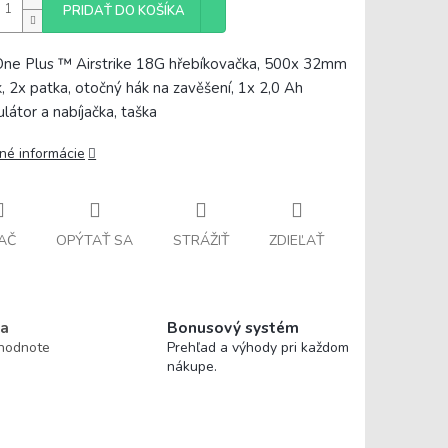
PRIDAŤ DO KOŠÍKA
ne Plus ™ Airstrike 18G hřebíkovačka, 500x 32mm
k, 2x patka, otočný hák na zavěšení, 1x 2,0 Ah
látor a nabíjačka, taška
lné informácie
AČ
OPÝTAŤ SA
STRÁŽIŤ
ZDIEĽAŤ
a
Bonusový systém
 hodnote
Prehľad a výhody pri každom
nákupe.