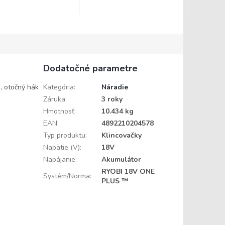
Dodatočné parametre
, otočný hák
Kategória
:
Náradie
Záruka
:
3 roky
Hmotnosť
:
10.434 kg
EAN
:
4892210204578
Typ produktu
:
Klincovačky
Napätie (V)
:
18V
Napájanie
:
Akumulátor
RYOBI 18V ONE
Systém/Norma
:
PLUS ™