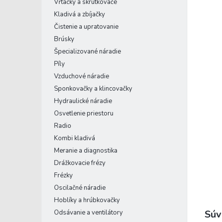
Vŕtačky a skrutkovače
Kladivá a zbíjačky
Čistenie a upratovanie
Brúsky
Špecializované náradie
Píly
Vzduchové náradie
Sponkovačky a klincovačky
Hydraulické náradie
Osvetlenie priestoru
Radio
Kombi kladivá
Meranie a diagnostika
Drážkovacie frézy
Frézky
Oscilačné náradie
Hoblíky a hrúbkovačky
Súv
Odsávanie a ventilátory