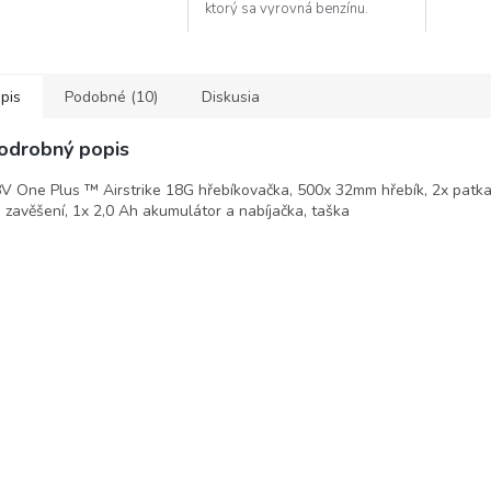
ktorý sa vyrovná benzínu.
pis
Podobné (10)
Diskusia
odrobný popis
V One Plus ™ Airstrike 18G hřebíkovačka, 500x 32mm hřebík, 2x patka
 zavěšení, 1x 2,0 Ah akumulátor a nabíjačka, taška