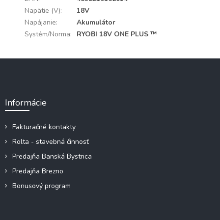
Napätie (V)
:
18V
Napájanie
:
Akumulátor
Systém/Norma
:
RYOBI 18V ONE PLUS ™
Z
á
p
ä
Informácie
t
i
e
Fakturačné kontakty
Rolta - stavebná činnosť
Predajňa Banská Bystrica
Predajňa Brezno
Bonusový program