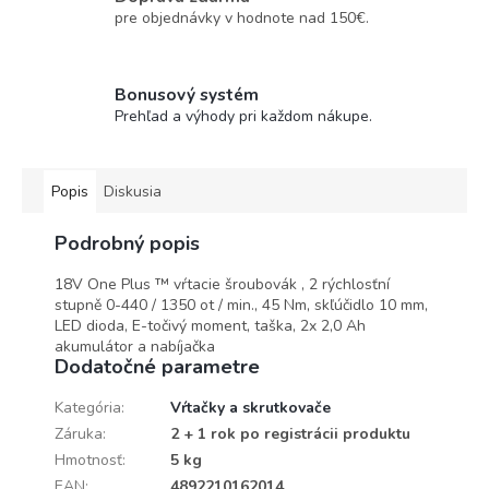
pre objednávky v hodnote nad 150€.
Bonusový systém
Prehľad a výhody pri každom nákupe.
Popis
Diskusia
Podrobný popis
18V One Plus ™ vŕtacie šroubovák , 2 rýchlosťní
stupně 0-440 / 1350 ot / min., 45 Nm, skľúčidlo 10 mm,
LED dioda, E-točivý moment, taška, 2x 2,0 Ah
akumulátor a nabíjačka
Dodatočné parametre
Kategória
:
Vŕtačky a skrutkovače
Záruka
:
2 + 1 rok po registrácii produktu
Hmotnosť
:
5 kg
EAN
:
4892210162014