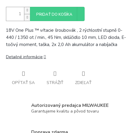
PRIDAŤ DO KOŠÍKA
18V One Plus ™ vŕtacie šroubovák , 2 rýchlosťní stupně 0-
440 / 1350 ot / min., 45 Nm, skľúčidlo 10 mm, LED dioda, E-
točivý moment, taška, 2x 2,0 Ah akumulátor a nabíjačka
Detailné informácie
OPÝTAŤ SA
STRÁŽIŤ
ZDIEĽAŤ
Autorizovaný predajca MILWAUKEE
Garantujeme kvalitu a pôvod tovaru
Doprava zdarma