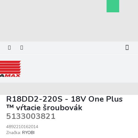
Prejsť
Nákupný
na
košík
obsah
R18DD2-220S - 18V One Plus
™ vŕtacie šroubovák
5133003821
4892210162014
Značka:
RYOBI