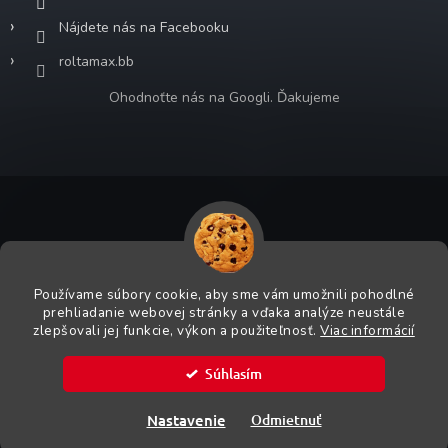
Nájdete nás na Facebooku
roltamax.bb
Ohodnoťte nás na Googli. Ďakujeme
Copyright 2026
ROLTA MAX s.r.o.
. Všetky práva vyhradené.
Grafický návrh vytvoril a na Shoptet implementoval
Tomáš Hlad
&
Používame súbory cookie, aby sme vám umožnili pohodlné
Shoptetak.cz
.
prehliadanie webovej stránky a vďaka analýze neustále
zlepšovali jej funkcie, výkon a použiteľnosť.
Viac informácií
Vytvoril Shoptet
Súhlasím
Bezpečnostná pracovná obuv Milwaukee SKLADOM. Viac
Nastavenie
Odmietnuť
informácií v predajniach.