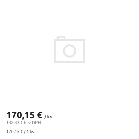
170,15 €
/ ks
138,33 € bez DPH
Jednotková
170,15 € / 1 ks
cena: