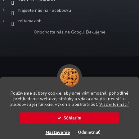
Nájdete nás na Facebooku
roltamax.bb
Ohodnoťte nás na Googli. Ďakujeme
Copyright 2026
ROLTA MAX s.r.o.
. Všetky práva vyhradené.
Grafický návrh vytvoril a na Shoptet implementoval
Tomáš Hlad
&
Používame súbory cookie, aby sme vám umožnili pohodlné
Shoptetak.cz
.
prehliadanie webovej stránky a vďaka analýze neustále
zlepšovali jej funkcie, výkon a použiteľnosť.
Viac informácií
Vytvoril Shoptet
Súhlasím
Bezpečnostná pracovná obuv Milwaukee SKLADOM. Viac
Nastavenie
Odmietnuť
informácií v predajniach.