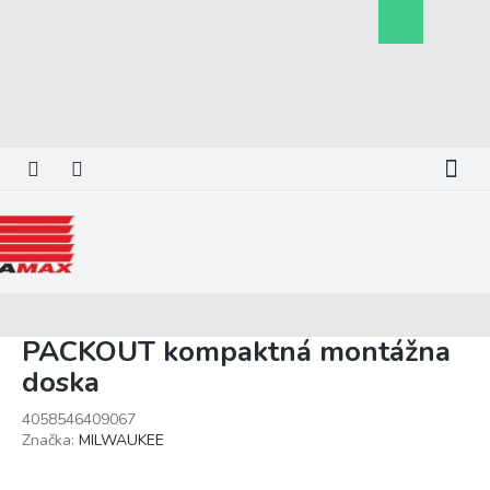
Prejsť
Nákupný
na
košík
obsah
PACKOUT kompaktná montážna
doska
4058546409067
Značka:
MILWAUKEE