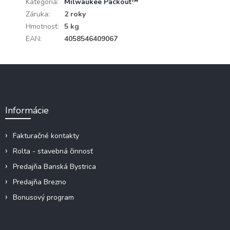
Kategória
:
Milwaukee Packout™
Záruka
:
2 roky
Hmotnosť
:
5 kg
EAN
:
4058546409067
Z
á
p
ä
Informácie
t
i
e
Fakturačné kontakty
Rolta - stavebná činnosť
Predajňa Banská Bystrica
Predajňa Brezno
Bonusový program