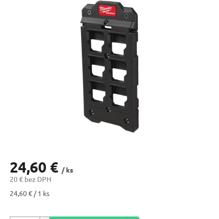
24,60 €
/ ks
20 € bez DPH
Jednotková
24,60 € / 1 ks
cena: