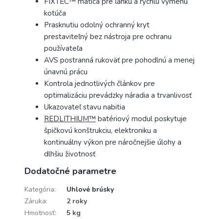
FIXTEC™ matica pre ľahkú a rýchlu výmenu
kotúča
Prasknutiu odolný ochranný kryt
prestaviteľný bez nástroja pre ochranu
používateľa
AVS postranná rukoväť pre pohodlnú a menej
únavnú prácu
Kontrola jednotlivých článkov pre
optimalizáciu prevádzky náradia a trvanlivosť
Ukazovateľ stavu nabitia
REDLITHIUM™
batériový modul poskytuje
špičkovú konštrukciu, elektroniku a
kontinuálny výkon pre náročnejšie úlohy a
dlhšiu životnosť
Dodatočné parametre
Kategória
:
Uhlové brúsky
Záruka
:
2 roky
Hmotnosť
:
5 kg