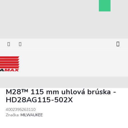
Prejsť
Nákupný
na
košík
obsah
M28™ 115 mm uhlová brúska -
HD28AG115-502X
4002395263110
Značka:
MILWAUKEE