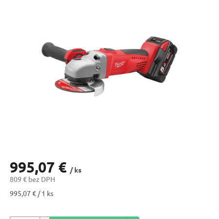
995,07 €
/ ks
809 € bez DPH
Jednotková
995,07 € / 1 ks
cena: