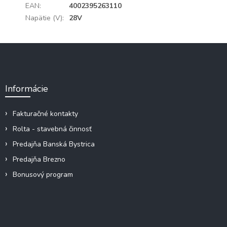
EAN
:
4002395263110
Napätie (V)
:
28V
Z
á
p
ä
Informácie
t
i
e
Fakturačné kontakty
Rolta - stavebná činnosť
Predajňa Banská Bystrica
Predajňa Brezno
Bonusový program