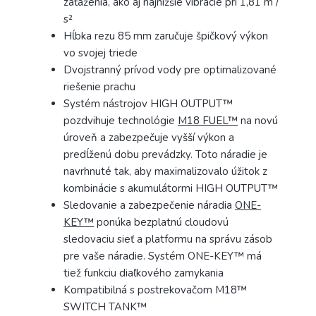
zaťaženia, ako aj najnižšie vibrácie pri 1,81 m /
s²
Hĺbka rezu 85 mm zaručuje špičkový výkon
vo svojej triede
Dvojstranný prívod vody pre optimalizované
riešenie prachu
Systém nástrojov HIGH OUTPUT™
pozdvihuje technológie
M18 FUEL™
na novú
úroveň a zabezpečuje vyšší výkon a
predĺženú dobu prevádzky. Toto náradie je
navrhnuté tak, aby maximalizovalo úžitok z
kombinácie s akumulátormi HIGH OUTPUT™
Sledovanie a zabezpečenie náradia
ONE-
KEY™
ponúka bezplatnú cloudovú
sledovaciu sieť a platformu na správu zásob
pre vaše náradie. Systém ONE-KEY™ má
tiež funkciu diaľkového zamykania
Kompatibilná s postrekovačom M18™
SWITCH TANK™