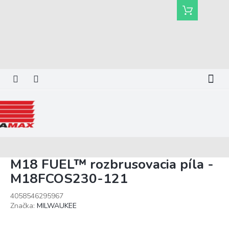
Prejsť
Nákupný
na
košík
obsah
M18 FUEL™ rozbrusovacia píla -
M18FCOS230-121
4058546295967
Značka:
MILWAUKEE