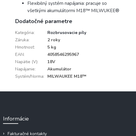
Flexibilný systém napájania: pracuje so
všetkými akumulátormi M18™ MILWUKEE®
Dodatočné parametre
Kategória
:
Rozbrusovacie píly
Záruka
:
2 roky
Hmotnosť
:
5 kg
EAN
:
4058546295967
Napätie (V)
:
18V
Napájanie
:
Akumulátor
Systém/Norma
:
MILWAUKEE M18™
Z
á
p
ä
Informácie
t
i
e
Fakturačné kontakty