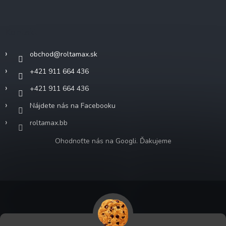
Kontakt
obchod
@
roltamax.sk
+421 911 664 436
+421 911 664 436
Nájdete nás na Facebooku
roltamax.bb
Ohodnoťte nás na Googli. Ďakujeme
Copyright 2026
ROLTA MAX s.r.o.
. Všetky práva vyhradené.