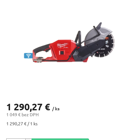
1 290,27 €
/ ks
1 049 € bez DPH
Jednotková
1 290,27 € / 1 ks
cena: