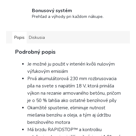
Bonusový systém
Prehľad a výhody pri každom nákupe.
Popis
Diskusia
Podrobný popis
Je možné ju použiť v interiéri kvôli nulovým
výfukovým emisiám
Prvá akumulátorová 230 mm rozbrusovacia
píla na svete s napätím 18 V, ktorá prináša
výkon na rezanie armovaného betónu, pričom
je o 50 % ľahšia ako ostatné benzínové píly
Okamžité spustenie, eliminuje nutnosť
miešania benzínu a oleja, a tým aj údržbu
benzínového motora
Má brzdu RAPIDSTOP™ a kontrolku