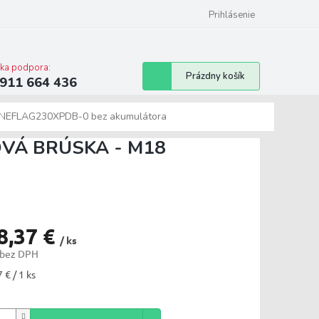
ilwaukee
Bonusový program
Prihlásenie
cka podpora:
Nákupný
Prázdny košík
911 664 436
košík
ONEFLAG230XPDB-0
bez akumulátora
VÁ BRÚSKA - M18
a
8,37 €
/ ks
 bez DPH
tková
 € / 1 ks