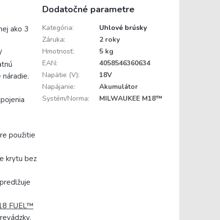
Dodatočné parametre
Kategória
:
Uhlové brúsky
ej ako 3
Záruka
:
2 roky
Hmotnosť
:
5 kg
W
EAN
:
4058546360634
atnú
Napätie (V)
:
18V
 náradie.
Napájanie
:
Akumulátor
Systém/Norma
:
MILWAUKEE M18™
pojenia
re použitie
e krytu bez
 predlžuje
18 FUEL™
revádzky.