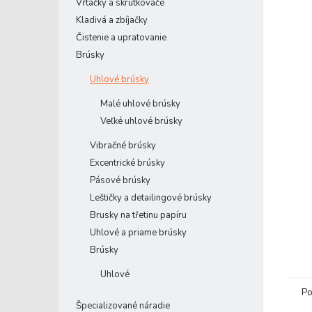
Vŕtačky a skrutkovače
Kladivá a zbíjačky
Čistenie a upratovanie
Brúsky
Uhlové brúsky
Malé uhlové brúsky
Veľké uhlové brúsky
Vibračné brúsky
Excentrické brúsky
Pásové brúsky
Leštičky a detailingové brúsky
Brusky na třetinu papíru
Uhlové a priame brúsky
Brúsky
Uhlové
Po
Špecializované náradie