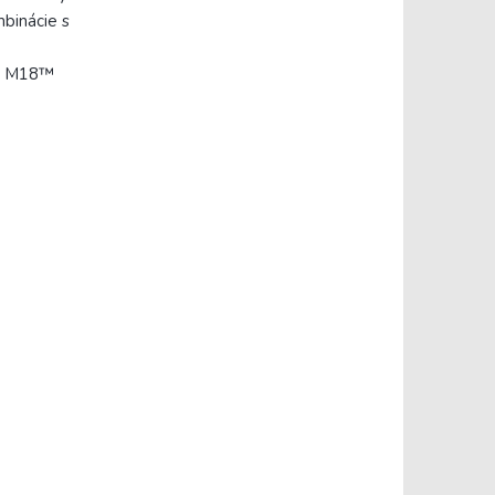
mbinácie s
mi M18™