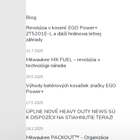
Blog
Revolúcia v kosení: EGO Power+
ZT5201E-L a ďalší hrdinovia letnej
záhrady
31.7.2025
Milwaukee MX FUEL – revolúcia v
technológii náradia
30.5.2025
Výhody batériových kosačiek značky EGO
Power+
17.5.2025
ÚPLNE NOVÉ HEAVY DUTY NEWS SÚ
K DISPOZÍCII NA STIAHNUTIE TERAZ!
18.2.2025
Milwaukee PACKOUT™ - Organizácia