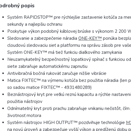
odrobný popis
Systém RAPIDSTOP™ pre rýchlejšie zastavenie kotúča za men
sekundy a najlepšiu ochranu
Poskytuje výkon podobný káblovej brúske s výkonom 2 200 
Sledovanie a zabezpečenie náradia
ONE-KEY™
ponúka bezpl
cloudovú sledovaciu sieť a platformu na správu zásob pre vaše
Systém ONE-KEY™ má tiež funkciu diaľkového zamykania
Neuzamykateľný bezpečnostný lopatkový spínač s funkciou od
siete zabraňuje automatickému zapnutiu
Antivibračná bočná rukoväť zaručuje nižšie vibrácie
Matica FIXTEC™ na výmenu kotúča bez použitia náradia (len p
so sadou matice FIXTEC™ - 4931480289)
Beznástrojový kryt pre veľkú reznú kapacitu a rýchle nastaveni
použitia nástrojov
Odnímateľný kryt proti prachu zabraňuje vnikaniu nečistôt, čím
životnosť motora
Systém nástrojov HIGH OUTPUT™ pozdvihuje technológie
M
na novú úroveň a zabezpečuje vyšší výkon a predĺženú dobu p