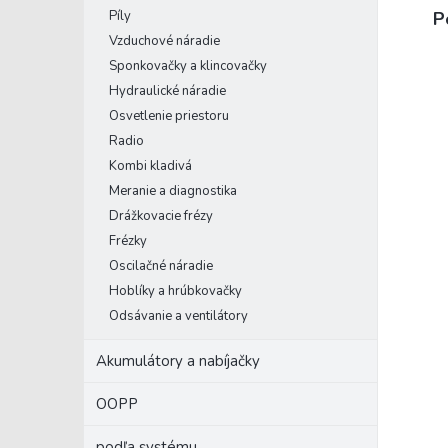
P
Píly
Vzduchové náradie
Sponkovačky a klincovačky
Hydraulické náradie
Osvetlenie priestoru
Radio
Kombi kladivá
Meranie a diagnostika
Drážkovacie frézy
Frézky
Oscilačné náradie
Hoblíky a hrúbkovačky
Odsávanie a ventilátory
Akumulátory a nabíjačky
OOPP
podľa systému