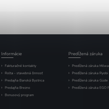
Informácie
Predĺžená záruka
Fakturačné kontakty
Predĺžená záruka Milw
Rolta - stavebná činnosť
Predĺžená záruka Ryobi
Predajňa Banská Bystrica
Predĺžená záruka Güde
Predajňa Brezno
Predĺžená záruka EGO
Bonusový program