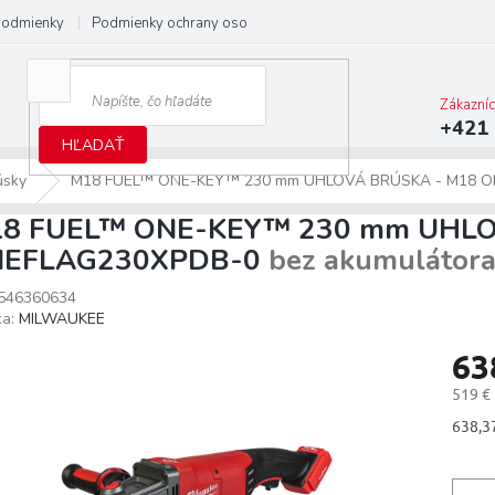
podmienky
Podmienky ochrany osobných údajov
Predĺžená záruka M
Zákazní
+421 
HĽADAŤ
úsky
M18 FUEL™ ONE-KEY™ 230 mm UHLOVÁ BRÚSKA - M18 
8 FUEL™ ONE-KEY™ 230 mm UHLO
EFLAG230XPDB-0
bez akumulátor
546360634
ka:
MILWAUKEE
63
519 €
Jedno
638,37
cena: