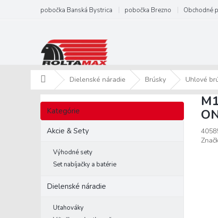
Prejsť
pobočka Banská Bystrica
pobočka Brezno
Obchodné 
na
obsah
Domov
Dielenské náradie
Brúsky
Uhlové br
M1
B
Preskočiť
o
Kategórie
ON
kategórie
č
n
Akcie & Sety
4058
ý
Znač
p
Výhodné sety
a
Set nabíjačky a batérie
n
e
Dielenské náradie
l
Uťahováky