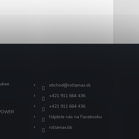
Kontakt
aukee
obchod
@
roltamax.sk
+421 911 664 436
+421 911 664 436
 POWER
Nájdete nás na Facebooku
roltamax.bb