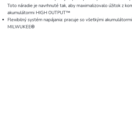
Toto náradie je navrhnuté tak, aby maximalizovalo úžitok z ko
akumulátormi HIGH OUTPUT™
Flexibilný systém napájania: pracuje so všetkými akumulátor
MILWUKEE®