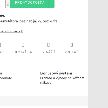
PRIDAŤ DO KOŠÍKA
ie:
kumulátora, bez nabíjačky, bez kufra
lné informácie
AČ
OPÝTAŤ SA
STRÁŽIŤ
ZDIEĽAŤ
a
Bonusový systém
 hodnote
Prehľad a výhody pri každom
nákupe.