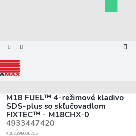
Prejsť
Nákupný
na
košík
obsah
M18 FUEL™ 4-režimové kladivo
SDS-plus so skľučovadlom
FIXTEC™ - M18CHX-0
4933447420
4002395006205