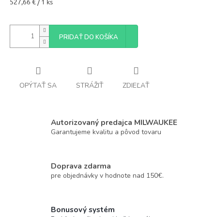
Jednotková
527,66 € / 1 ks
cena:
PRIDAŤ DO KOŠÍKA
OPÝTAŤ SA
STRÁŽIŤ
ZDIEĽAŤ
Autorizovaný predajca MILWAUKEE
Garantujeme kvalitu a pôvod tovaru
Doprava zdarma
pre objednávky v hodnote nad 150€.
Bonusový systém