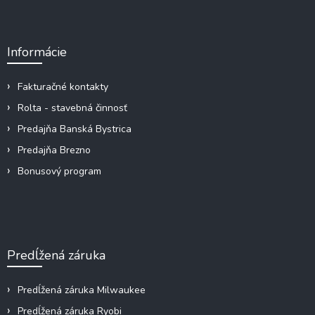
á
p
ä
Informácie
t
i
e
Fakturačné kontakty
Rolta - stavebná činnosť
Predajňa Banská Bystrica
Predajňa Brezno
Bonusový program
Predĺžená záruka
Predĺžená záruka Milwaukee
Predĺžená záruka Ryobi