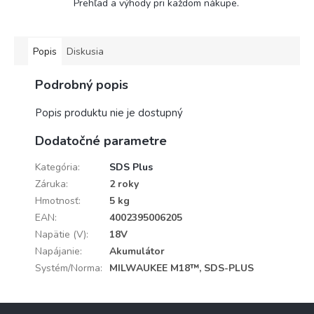
Prehľad a výhody pri každom nákupe.
Popis
Diskusia
Podrobný popis
Popis produktu nie je dostupný
Dodatočné parametre
Kategória
:
SDS Plus
Záruka
:
2 roky
Hmotnosť
:
5 kg
EAN
:
4002395006205
Napätie (V)
:
18V
Napájanie
:
Akumulátor
Systém/Norma
:
MILWAUKEE M18™, SDS-PLUS
Z