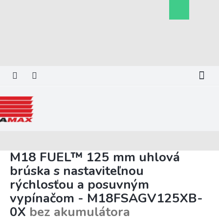
Prejsť
Nákupný
na
košík
obsah
M18 FUEL™ 125 mm uhlová
brúska s nastaviteľnou
rýchlosťou a posuvným
vypínačom - M18FSAGV125XB-
0X
bez akumulátora