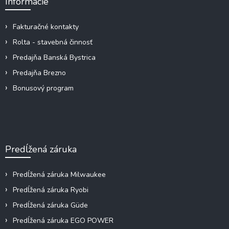
Informácie
t
i
e
Fakturačné kontakty
Rolta - stavebná činnosť
Predajňa Banská Bystrica
Predajňa Brezno
Bonusový program
Predĺžená záruka
Predĺžená záruka Milwaukee
Predĺžená záruka Ryobi
Predĺžená záruka Güde
Predĺžená záruka EGO POWER