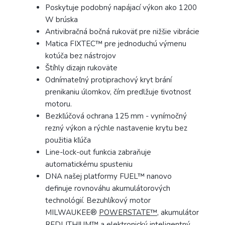
Poskytuje podobný napájací výkon ako 1200
W brúska
Antivibračná bočná rukoväť pre nižšie vibrácie
Matica FIXTEC™ pre jednoduchú výmenu
kotúča bez nástrojov
Štíhly dizajn rukoväte
Odnímateľný protiprachový kryt brání
prenikaniu úlomkov, čím predlžuje ťivotnosť
motoru.
Bezkľúčová ochrana 125 mm - vynímočný
rezný výkon a rýchle nastavenie krytu bez
použitia kľúča
Line-lock-out funkcia zabraňuje
automatickému spusteniu
DNA našej platformy FUEL™ nanovo
definuje rovnováhu akumulátorových
technológií. Bezuhlíkový motor
MILWAUKEE®
POWERSTATE™
, akumulátor
REDLITHIUM™
a elektronický inteligentný