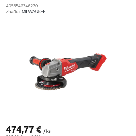
4058546346270
Značka:
MILWAUKEE
474,77 €
/ ks