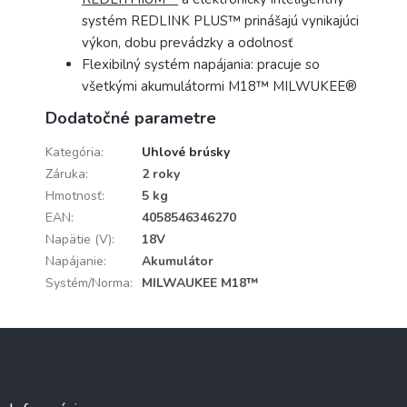
systém REDLINK PLUS™ prinášajú vynikajúci
výkon, dobu prevádzky a odolnosť
Flexibilný systém napájania: pracuje so
všetkými akumulátormi M18™ MILWUKEE®
Dodatočné parametre
Kategória
:
Uhlové brúsky
Záruka
:
2 roky
Hmotnosť
:
5 kg
EAN
:
4058546346270
Napätie (V)
:
18V
Napájanie
:
Akumulátor
Systém/Norma
:
MILWAUKEE M18™
Z
á
p
ä