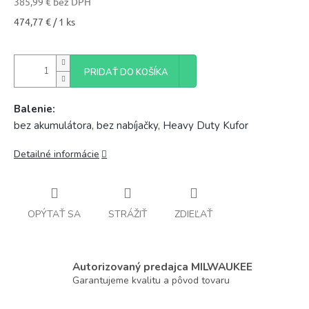
385,99 € bez DPH
Jednotková
474,77 € / 1 ks
cena:
PRIDAŤ DO KOŠÍKA
Balenie:
bez akumulátora, bez nabíjačky, Heavy Duty Kufor
Detailné informácie
OPÝTAŤ SA
STRÁŽIŤ
ZDIEĽAŤ
Autorizovaný predajca MILWAUKEE
Garantujeme kvalitu a pôvod tovaru