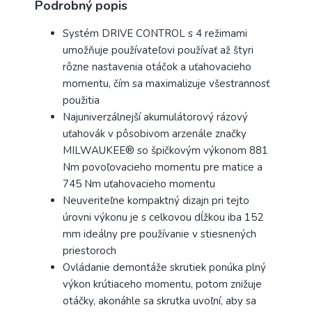
Podrobný popis
Systém DRIVE CONTROL s 4 režimami
umožňuje používateľovi používať až štyri
rôzne nastavenia otáčok a uťahovacieho
momentu, čím sa maximalizuje všestrannosť
použitia
Najuniverzálnejší akumulátorový rázový
uťahovák v pôsobivom arzenále značky
MILWAUKEE® so špičkovým výkonom 881
Nm povoľovacieho momentu pre matice a
745 Nm uťahovacieho momentu
Neuveriteľne kompaktný dizajn pri tejto
úrovni výkonu je s celkovou dĺžkou iba 152
mm ideálny pre používanie v stiesnených
priestoroch
Ovládanie demontáže skrutiek ponúka plný
výkon krútiaceho momentu, potom znižuje
otáčky, akonáhle sa skrutka uvoľní, aby sa