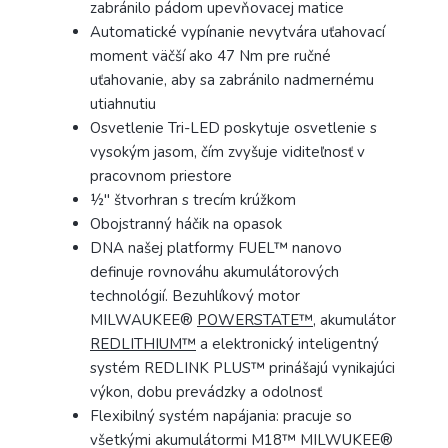
zabránilo pádom upevňovacej matice
Automatické vypínanie nevytvára uťahovací
moment väčší ako 47 Nm pre ručné
uťahovanie, aby sa zabránilo nadmernému
utiahnutiu
Osvetlenie Tri-LED poskytuje osvetlenie s
vysokým jasom, čím zvyšuje viditeľnosť v
pracovnom priestore
½″ štvorhran s trecím krúžkom
Obojstranný háčik na opasok
DNA našej platformy FUEL™ nanovo
definuje rovnováhu akumulátorových
technológií. Bezuhlíkový motor
MILWAUKEE®
POWERSTATE™
, akumulátor
REDLITHIUM™
a elektronický inteligentný
systém REDLINK PLUS™ prinášajú vynikajúci
výkon, dobu prevádzky a odolnosť
Flexibilný systém napájania: pracuje so
všetkými akumulátormi M18™ MILWUKEE®