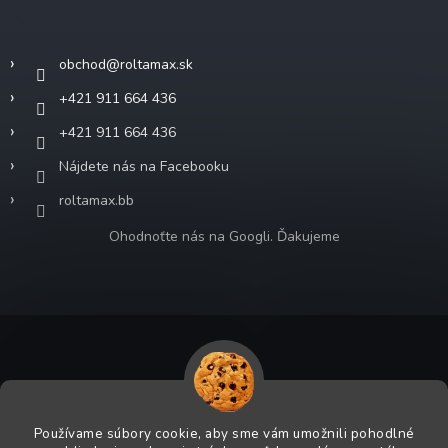
Kontakt
obchod
@
roltamax.sk
+421 911 664 436
+421 911 664 436
Nájdete nás na Facebooku
roltamax.bb
Ohodnoťte nás na Googli. Ďakujeme
Copyright 2026
ROLTA MAX s.r.o.
. Všetky práva vyhradené.
Grafický návrh vytvoril a na Shoptet implementoval
Tomáš Hlad
&
Používame súbory cookie, aby sme vám umožnili pohodlné