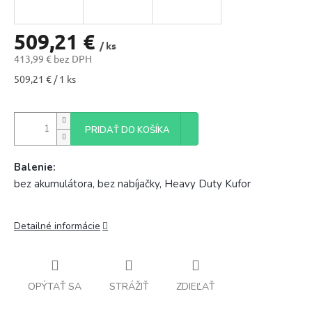
509,21 €
/ ks
413,99 € bez DPH
Jednotková
509,21 € / 1 ks
cena:
PRIDAŤ DO KOŠÍKA
Balenie:
bez akumulátora, bez nabíjačky, Heavy Duty Kufor
Detailné informácie
OPÝTAŤ SA
STRÁŽIŤ
ZDIEĽAŤ