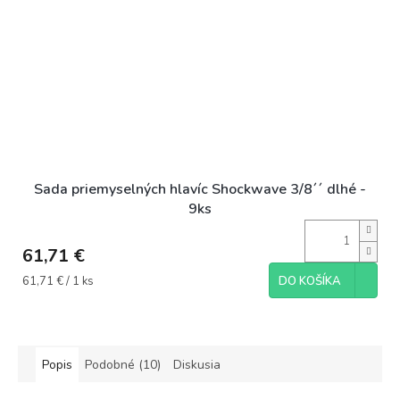
Sada priemyselných hlavíc Shockwave 3/8´´ dlhé -
9ks
61,71 €
Jednotková
61,71 € / 1 ks
DO KOŠÍKA
cena:
Popis
Podobné (10)
Diskusia