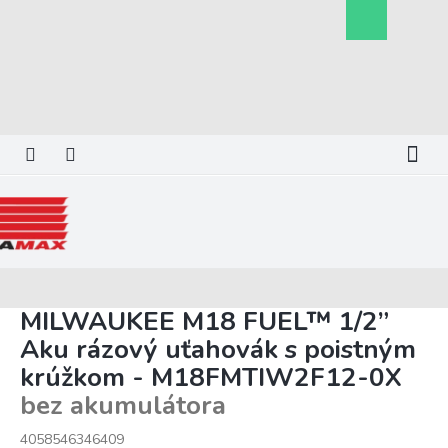
Prejsť
Nákupný
na
košík
obsah
MILWAUKEE M18 FUEL™ 1/2”
Aku rázový uťahovák s poistným
krúžkom - M18FMTIW2F12-0X
bez akumulátora
4058546346409