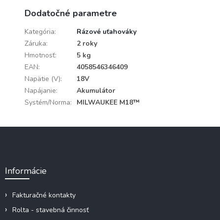
Dodatočné parametre
Kategória
:
Rázové uťahováky
Záruka
:
2 roky
Hmotnosť
:
5 kg
EAN
:
4058546346409
Napätie (V)
:
18V
Napájanie
:
Akumulátor
Systém/Norma
:
MILWAUKEE M18™
Z
á
p
ä
Informácie
t
i
e
Fakturačné kontakty
Rolta - stavebná činnosť