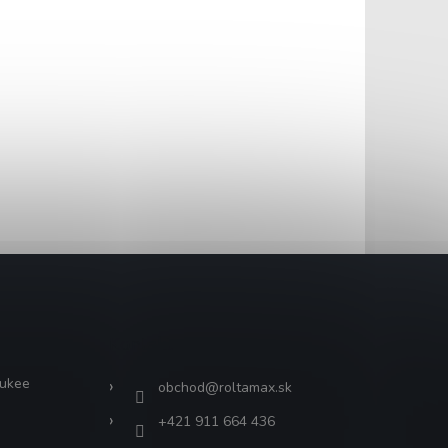
Kontakt
aukee
obchod
@
roltamax.sk
+421 911 664 436