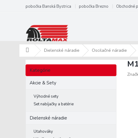
Prejsť
pobočka Banská Bystrica
pobočka Brezno
Obchodné 
na
obsah
Domov
Dielenské náradie
Oscilačné náradie
M1
B
Preskočiť
o
Kategórie
kategórie
Znač
č
n
Akcie & Sety
ý
p
Výhodné sety
a
Set nabíjačky a batérie
n
e
Dielenské náradie
l
Uťahováky