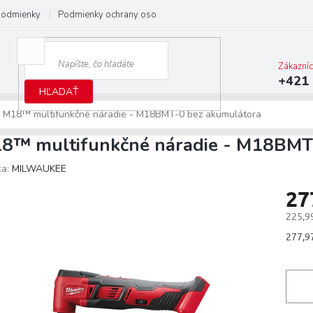
podmienky
Podmienky ochrany osobných údajov
Predĺžená záruka M
Zákazní
+421 
HĽADAŤ
M18™ multifunkčné náradie - M18BMT-0
bez akumulátora
8™ multifunkčné náradie - M18BM
ka:
MILWAUKEE
27
225,9
Jedno
277,97
cena: