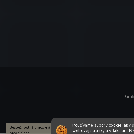
Graf
Používame súbory cookie, aby 
Bezpečnostná pracovná obuv Milwaukee SKLADOM. Viac informácií v
webovej stránky a vďaka analýze
predajniach.