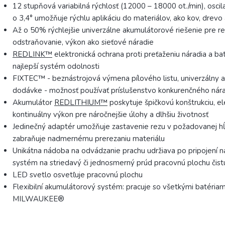
12 stupňová variabilná rýchlosť (12000 – 18000 ot./min), osci
o 3,4° umožňuje rýchlu aplikáciu do materiálov, ako kov, drevo 
Až o 50% rýchlejšie univerzálne akumulátorové riešenie pre re
odstraňovanie, výkon ako sieťové náradie
REDLINK™
elektronická ochrana proti preťaženiu náradia a bat
najlepší systém odolnosti
FIXTEC™ - beznástrojová výmena pílového listu, univerzálny 
dodávke - možnosť používať príslušenstvo konkurenčného nár
Akumulátor
REDLITHIUM™
poskytuje špičkovú konštrukciu, el
kontinuálny výkon pre náročnejšie úlohy a dlhšiu životnosť
Jedinečný adaptér umožňuje zastavenie rezu v požadovanej hĺ
zabraňuje nadmernému prerezaniu materiálu
Unikátna nádoba na odvádzanie prachu udržiava po pripojení n
systém na striedavý či jednosmerný prúd pracovnú plochu čist
LED svetlo osvetľuje pracovnú plochu
Flexibilní akumulátorový systém: pracuje so všetkými batéri
MILWAUKEE®