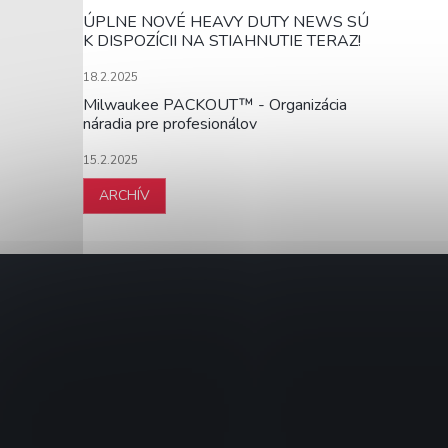
ÚPLNE NOVÉ HEAVY DUTY NEWS SÚ
K DISPOZÍCII NA STIAHNUTIE TERAZ!
18.2.2025
Milwaukee PACKOUT™ - Organizácia
náradia pre profesionálov
15.2.2025
ARCHÍV
Z
á
p
ä
t
i
e