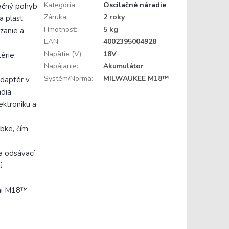
Kategória
:
Oscilačné náradie
lačný pohyb
Záruka
:
2 roky
a plast
Hmotnosť
:
5 kg
zanie a
EAN
:
4002395004928
Napätie (V)
:
18V
érie,
Napájanie
:
Akumulátor
Systém/Norma
:
MILWAUKEE M18™
adaptér v
adia
ektroniku a
bke, čím
a odsávací
ú
ami M18™