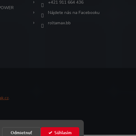
+421 911 664 436
 POWER
Nájdete nás na Facebooku
roltamax.bb
ak.cz
.
Odmietnuť
Súhlasím