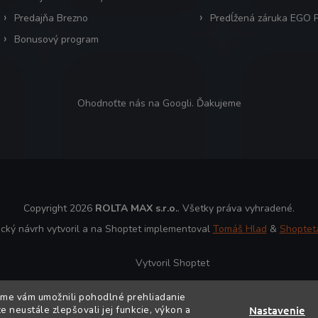
Predajňa Brezno
Predĺžená záruka EGO
Bonusový program
Ohodnoťte nás na Googli. Ďakujeme
Copyright 2026
ROLTA MAX s.r.o.
. Všetky práva vyhradené.
ický návrh vytvoril a na Shoptet implementoval
Tomáš Hlad
&
Shoptet
Vytvoril Shoptet
sme vám umožnili pohodlné prehliadanie
 neustále zlepšovali jej funkcie, výkon a
Nastavenie