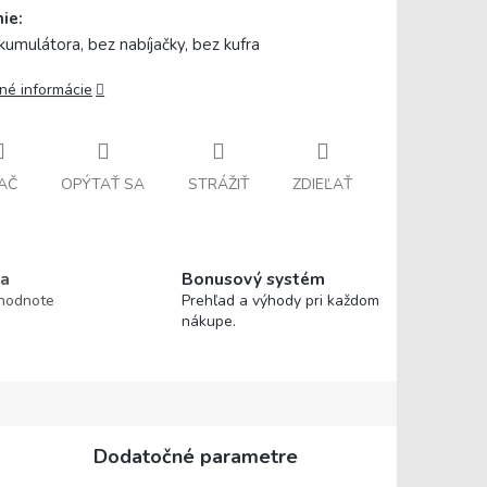
ie:
kumulátora, bez nabíjačky, bez kufra
lné informácie
AČ
OPÝTAŤ SA
STRÁŽIŤ
ZDIEĽAŤ
a
Bonusový systém
 hodnote
Prehľad a výhody pri každom
nákupe.
Dodatočné parametre