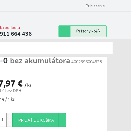
ilwaukee
Bonusový program
Prihlásenie
cka podpora:
Nákupný
Prázdny košík
911 664 436
košík
T-0
bez akumulátora
4002395004928
7,97 €
/ ks
9 € bez DPH
tková
 € / 1 ks
PRIDAŤ DO KOŠÍKA