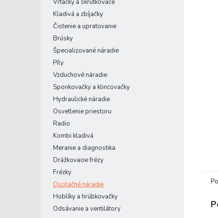
Vŕtačky a skrutkovače
Kladivá a zbíjačky
Čistenie a upratovanie
Brúsky
Špecializované náradie
Píly
Vzduchové náradie
Sponkovačky a klincovačky
Hydraulické náradie
Osvetlenie priestoru
Radio
Kombi kladivá
Meranie a diagnostika
Drážkovacie frézy
Frézky
Po
Oscilačné náradie
Hoblíky a hrúbkovačky
P
Odsávanie a ventilátory