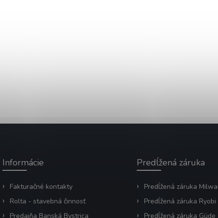
Informácie
Predĺžená záruka
Fakturačné kontakty
Predĺžená záruka Milw
Rolta - stavebná činnosť
Predĺžená záruka Ryobi
Predajňa Banská Bystrica
Predĺžená záruka Güde