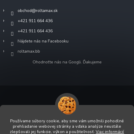
obchod
@
roltamax.sk
+421 911 664 436
+421 911 664 436
Nájdete nás na Facebooku
roltamax.bb
Ohodnoťte nás na Googli. Ďakujeme
Copyright 2026
ROLTA MAX s.r.o.
. Všetky práva vyhradené.
Grafický návrh vytvoril a na Shoptet implementoval
Tomáš Hlad
&
Používame súbory cookie, aby sme vám umožnili pohodlné
Shoptetak.cz
.
prehliadanie webovej stránky a vďaka analýze neustále
zlepšovali jej funkcie, výkon a použiteľnosť.
Viac informácií