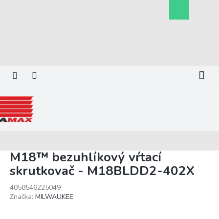
Prejsť
Nákupný
na
košík
obsah
M18™ bezuhlíkový vŕtací
skrutkovač - M18BLDD2-402X
4058546225049
Značka:
MILWAUKEE