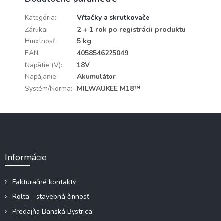
Kategória
:
Vŕtačky a skrutkovače
Záruka
:
2 + 1 rok po registrácii produktu
Hmotnosť
:
5 kg
EAN
:
4058546225049
Napätie (V)
:
18V
Napájanie
:
Akumulátor
Systém/Norma
:
MILWAUKEE M18™
Z
á
p
ä
Informácie
t
i
e
Fakturačné kontakty
Rolta - stavebná činnosť
Predajňa Banská Bystrica