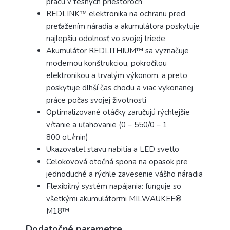
prácu v tesných priestoroch
REDLINK™
elektronika na ochranu pred
preťažením náradia a akumulátora poskytuje
najlepšiu odolnosť vo svojej triede
Akumulátor
REDLITHIUM™
sa vyznačuje
modernou konštrukciou, pokročilou
elektronikou a trvalým výkonom, a preto
poskytuje dlhší čas chodu a viac vykonanej
práce počas svojej životnosti
Optimalizované otáčky zaručujú rýchlejšie
vŕtanie a uťahovanie (0 – 550/0 – 1
800 ot./min)
Ukazovateľ stavu nabitia a LED svetlo
Celokovová otočná spona na opasok pre
jednoduché a rýchle zavesenie vášho náradia
Flexibilný systém napájania: funguje so
všetkými akumulátormi MILWAUKEE®
M18™
Dodatočné parametre