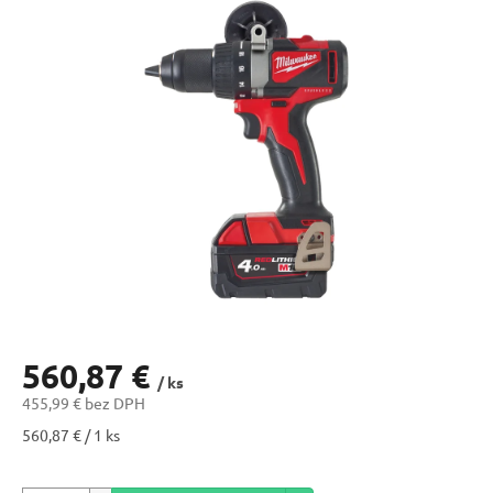
560,87 €
/ ks
455,99 € bez DPH
Jednotková
560,87 € / 1 ks
cena: