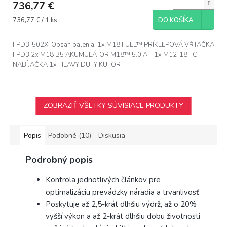
736,77 €
Jednotková
736,77 € / 1 ks
DO KOŠÍKA
cena:
FPD3-502X Obsah balenia: 1x M18 FUEL™ PRÍKLEPOVÁ VŔTAČKA
FPD3 2x M18 B5 AKUMULÁTOR M18™ 5.0 AH 1x M12-18 FC
NABÍJAČKA 1x HEAVY DUTY KUFOR
ZOBRAZIŤ VŠETKY SÚVISIACE PRODUKTY
Popis
Podobné (10)
Diskusia
Podrobný popis
Kontrola jednotlivých článkov pre
optimalizáciu prevádzky náradia a trvanlivosť
Poskytuje až 2,5-krát dlhšiu výdrž, až o 20%
vyšší výkon a až 2-krát dlhšiu dobu životnosti