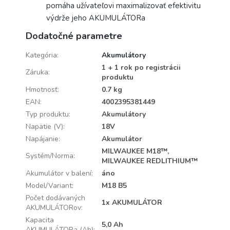
pomáha užívateľovi maximalizovať efektivitu
výdrže jeho AKUMULÁTORa
Dodatočné parametre
Kategória
:
Akumulátory
1 + 1 rok po registrácii
Záruka
:
produktu
Hmotnosť
:
0.7 kg
EAN
:
4002395381449
Typ produktu
:
Akumulátory
Napätie (V)
:
18V
Napájanie
:
Akumulátor
MILWAUKEE M18™,
Systém/Norma
:
MILWAUKEE REDLITHIUM™
Akumulátor v balení
:
áno
Model/Variant
:
M18 B5
Počet dodávaných
1x AKUMULÁTOR
AKUMULÁTORov
:
Kapacita
5,0 Ah
AKUMULÁTORa (Ah)
: