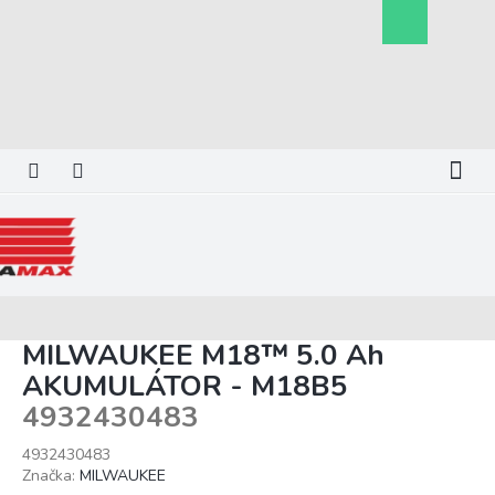
Prejsť
Nákupný
na
košík
obsah
MILWAUKEE M18™ 5.0 Ah
AKUMULÁTOR - M18B5
4932430483
4932430483
Značka:
MILWAUKEE