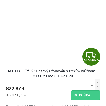
Z
ZADARMO
A
M18 FUEL™ ½″ Rázový uťahovák s trecím krúžkom -
D
M18FMTIW2F12-502X
A
822,87 €
R
Jednotková
822,87 € / 1 ks
DO KOŠÍKA
cena:
M