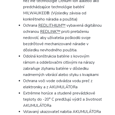
než iné technológie Lithium-Ion a/alebo ako
predchádzajúce technológie batérií
MILWAUKEE®. (Výsledky závisia od
konkrétneho náradia a použitia)
Ochrana
REDLITHIUM™
vybavená digitálnou
ochranou
REDLINK™
proti preťaženiu
nedovolí, aby užívatelia poškodili svoje
bezdrôtové mechanizované náradie v
dôsledku nevhodného použitia.
Odolná konštrukcia batérie s kovovým
rámom a oddeľovačmi citlivými na nárazy
zabraňuje zlyhaniu batérie v dôsledku
nadmerných vibrácií alebo styku s kvapkami
Ochrana voči vode odvádza vodu preč z
elektroniky a z AKUMULÁTORa
Extrémne horúce a studené prevádzkové
teploty do -20° C predlžujú výdrž a životnosť
AKUMULÁTORa
Vstavaný ukazovateľ nabitia AKUMULÁTORa