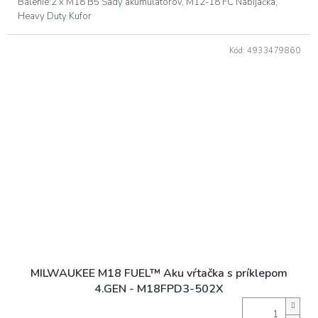
Balenie:2 x M18 B5 Sady akumulátorov, M12-18 FC Nabíjačka,
Heavy Duty Kufor
O
Kód:
4933479860
MILWAUKEE M18 FUEL™ Aku vŕtačka s príklepom
4.GEN - M18FPD3-502X