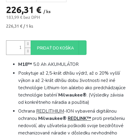
M
226,31 €
/ ks
183,99 € bez DPH
O
Jednotková
226,31 € / 1 ks
cena:
PRIDAŤ DO KOŠÍKA
M18™
5.0 Ah AKUMULÁTOR
Poskytuje až 2,5-krát dlhšiu výdrž, až o 20% vyšší
výkon a až 2-krát dlhšiu dobu životnosti než iné
technológie Lithium-Ion a/alebo ako predchádzajúce
technológie batérií
Milwaukee®
. (Výsledky závisia
od konkrétneho náradia a použitia)
Ochrana
REDLITHIUM
-ION vybavená digitálnou
ochranou
Milwaukee®
REDLINK™
proti preťaženiu
nedovolí, aby užívatelia poškodili svoje bezdrôtové
mechanizované náradie v dôsledku nevhodného