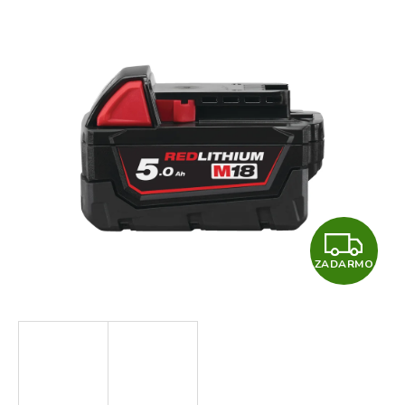
Z
ZADARMO
A
D
A
R