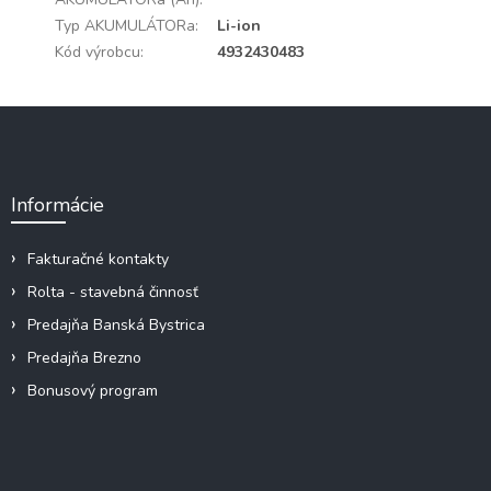
Typ AKUMULÁTORa
:
Li-ion
Kód výrobcu
:
4932430483
Z
á
p
ä
Informácie
t
i
e
Fakturačné kontakty
Rolta - stavebná činnosť
Predajňa Banská Bystrica
Predajňa Brezno
Bonusový program