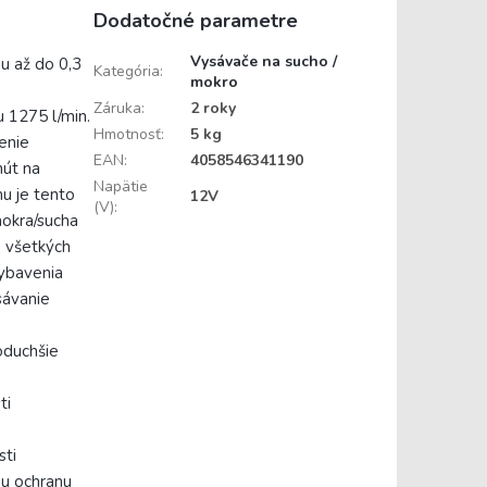
Dodatočné parametre
Vysávače na sucho /
u až do 0,3
Kategória
:
mokro
Záruka
:
2 roky
1275 l/min.
Hmotnosť
:
5 kg
enie
EAN
:
4058546341190
út na
Napätie
u je tento
12V
(V)
:
mokra/sucha
e všetkých
vybavenia
sávanie
noduchšie
ti
sti
nu ochranu