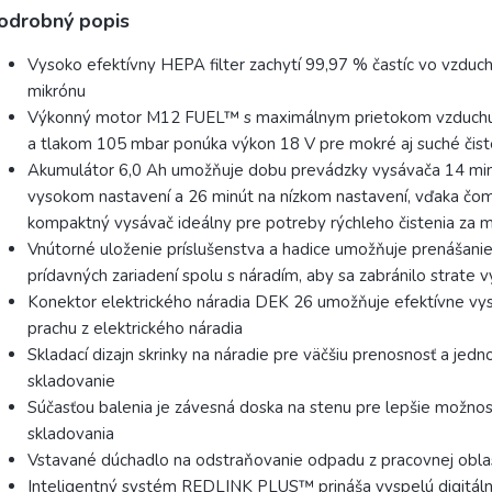
odrobný popis
Vysoko efektívny HEPA filter zachytí 99,97 % častíc vo vzduch
mikrónu
Výkonný motor M12 FUEL™ s maximálnym prietokom vzduchu 
a tlakom 105 mbar ponúka výkon 18 V pre mokré aj suché čist
Akumulátor 6,0 Ah umožňuje dobu prevádzky vysávača 14 min
vysokom nastavení a 26 minút na nízkom nastavení, vďaka čom
kompaktný vysávač ideálny pre potreby rýchleho čistenia za 
Vnútorné uloženie príslušenstva a hadice umožňuje prenášani
prídavných zariadení spolu s náradím, aby sa zabránilo strate 
Konektor elektrického náradia DEK 26 umožňuje efektívne vy
prachu z elektrického náradia
Skladací dizajn skrinky na náradie pre väčšiu prenosnosť a jed
skladovanie
Súčasťou balenia je závesná doska na stenu pre lepšie možnos
skladovania
Vstavané dúchadlo na odstraňovanie odpadu z pracovnej obla
Inteligentný systém REDLINK PLUS™ prináša vyspelú digitál