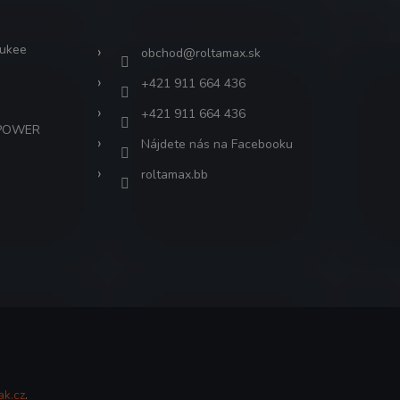
Kontakt
aukee
obchod
@
roltamax.sk
+421 911 664 436
+421 911 664 436
 POWER
Nájdete nás na Facebooku
roltamax.bb
ak.cz
.