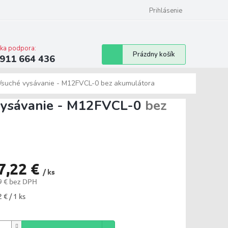
ilwaukee
Bonusový program
Prihlásenie
cka podpora:
Nákupný
Prázdny košík
911 664 436
košík
/suché vysávanie - M12FVCL-0
bez akumulátora
vysávanie - M12FVCL-0
bez
7,22 €
/ ks
9 € bez DPH
tková
 € / 1 ks