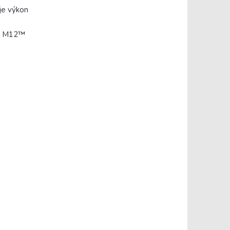
je výkon
mi M12™