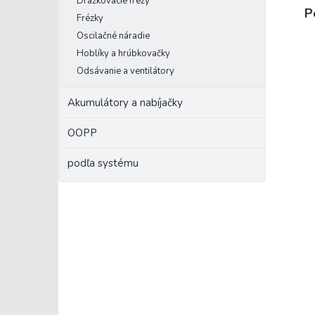
Drážkovacie frézy
P
Frézky
Oscilačné náradie
Hoblíky a hrúbkovačky
Odsávanie a ventilátory
Akumulátory a nabíjačky
OOPP
podľa systému