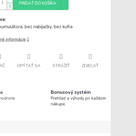
PRIDAŤ DO KOŠÍKA
ie:
kumulátora, bez nabíjačky, bez kufra
lné informácie
AČ
OPÝTAŤ SA
STRÁŽIŤ
ZDIEĽAŤ
a
Bonusový systém
 hodnote
Prehľad a výhody pri každom
nákupe.