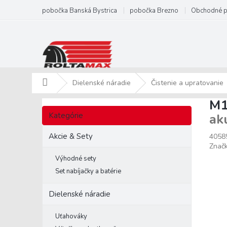
Prejsť
pobočka Banská Bystrica
pobočka Brezno
Obchodné 
na
obsah
Domov
Dielenské náradie
Čistenie a upratovanie
M1
B
Preskočiť
o
Kategórie
ak
kategórie
č
n
Akcie & Sety
4058
ý
Znač
p
Výhodné sety
a
Set nabíjačky a batérie
n
e
Dielenské náradie
l
Uťahováky