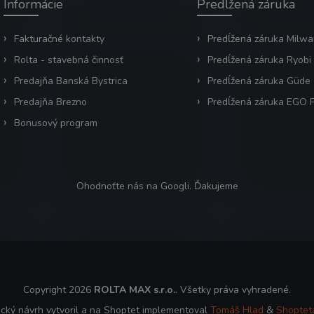
Informácie
Predĺžená záruka
Fakturačné kontakty
Predĺžená záruka Milw
Rolta - stavebná činnosť
Predĺžená záruka Ryobi
Predajňa Banská Bystrica
Predĺžená záruka Güde
Predajňa Brezno
Predĺžená záruka EGO
Bonusový program
Ohodnoťte nás na Googli. Ďakujeme
Copyright 2026
ROLTA MAX s.r.o.
. Všetky práva vyhradené.
ický návrh vytvoril a na Shoptet implementoval
Tomáš Hlad
&
Shoptet