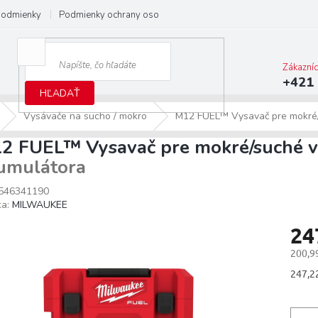
podmienky
Podmienky ochrany osobných údajov
Predĺžená záruka M
Zákazní
+421 
HĽADAŤ
Vysávače na sucho / mokro
M12 FUEL™ Vysavač pre mokré
2 FUEL™ Vysavač pre mokré/suché 
umulátora
546341190
ka:
MILWAUKEE
24
200,9
Jedno
247,22
cena: