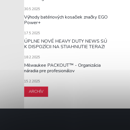
30.5.2025
Výhody batériových kosačiek značky EGO
Power+
17.5.2025
ÚPLNE NOVÉ HEAVY DUTY NEWS SÚ
K DISPOZÍCII NA STIAHNUTIE TERAZ!
18.2.2025
Milwaukee PACKOUT™ - Organizácia
náradia pre profesionálov
15.2.2025
ARCHÍV
Z
á
p