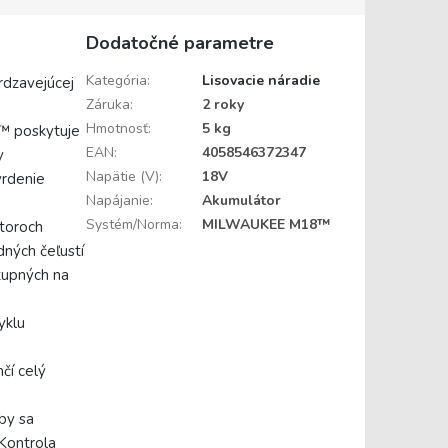
Dodatočné parametre
Kategória
:
Lisovacie náradie
rdzavejúcej
Záruka
:
2 roky
Hmotnosť
:
5 kg
™ poskytuje
EAN
:
4058546372347
y
Napätie (V)
:
18V
vrdenie
Napájanie
:
Akumulátor
Systém/Norma
:
MILWAUKEE M18™
storoch
dných čeľustí
tupných na
yklu
čí celý
by sa
Kontrola