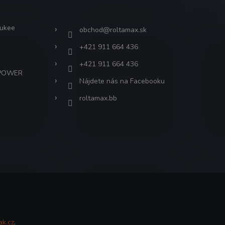
Kontakt
aukee
obchod
@
roltamax.sk
+421 911 664 436
+421 911 664 436
 POWER
Nájdete nás na Facebooku
roltamax.bb
ak.cz
.