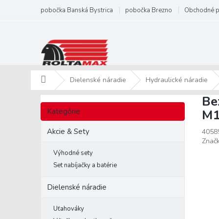
Prejsť
pobočka Banská Bystrica
pobočka Brezno
Obchodné 
na
obsah
Domov
Dielenské náradie
Hydraulické náradie
Be
B
Preskočiť
o
Kategórie
M1
kategórie
č
n
Akcie & Sety
4058
ý
Znač
p
Výhodné sety
a
Set nabíjačky a batérie
n
e
Dielenské náradie
l
Uťahováky