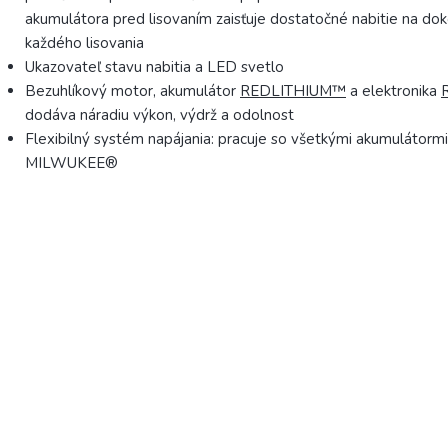
akumulátora pred lisovaním zaisťuje dostatočné nabitie na do
každého lisovania
Ukazovateľ stavu nabitia a LED svetlo
Bezuhlíkový motor, akumulátor
REDLITHIUM™
a elektronika
dodáva náradiu výkon, výdrž a odolnost
Flexibilný systém napájania: pracuje so všetkými akumulátor
MILWUKEE®