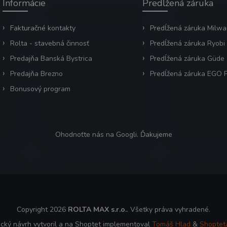
Informácie
Predĺžená záruka
Fakturačné kontakty
Predĺžená záruka Milw
Rolta - stavebná činnosť
Predĺžená záruka Ryobi
Predajňa Banská Bystrica
Predĺžená záruka Güde
Predajňa Brezno
Predĺžená záruka EGO
Bonusový program
Ohodnoťte nás na Googli. Ďakujeme
Copyright 2026
ROLTA MAX s.r.o.
. Všetky práva vyhradené.
ický návrh vytvoril a na Shoptet implementoval
Tomáš Hlad
&
Shoptet