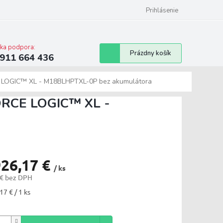
ilwaukee
Bonusový program
Prihlásenie
cka podpora:
Nákupný
Prázdny košík
911 664 436
košík
CE LOGIC™ XL - M18BLHPTXL-0P
bez akumulátora
FORCE LOGIC™ XL -
926,17 €
/ ks
 € bez DPH
tková
17 € / 1 ks