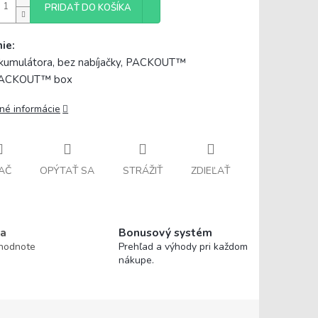
PRIDAŤ DO KOŠÍKA
ie:
kumulátora, bez nabíjačky, PACKOUT™
ACKOUT™ box
lné informácie
AČ
OPÝTAŤ SA
STRÁŽIŤ
ZDIEĽAŤ
a
Bonusový systém
 hodnote
Prehľad a výhody pri každom
nákupe.