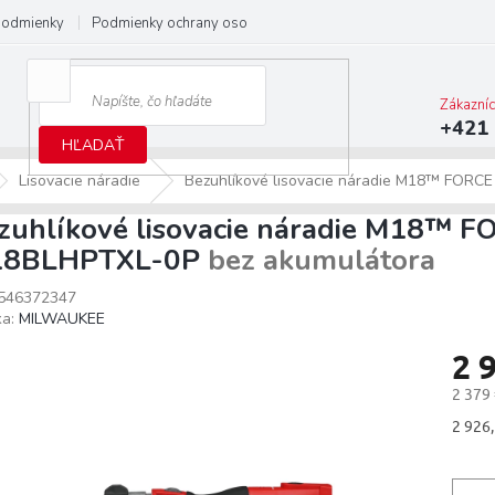
podmienky
Podmienky ochrany osobných údajov
Predĺžená záruka M
Zákazní
+421 
HĽADAŤ
Lisovacie náradie
Bezuhlíkové lisovacie náradie M18™ FOR
zuhlíkové lisovacie náradie M18™ 
8BLHPTXL-0P
bez akumulátora
546372347
ka:
MILWAUKEE
2 
2 379
Jedno
2 926,
cena: