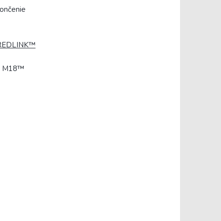
končenie
REDLINK™
mi M18™