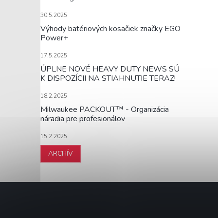
30.5.2025
Výhody batériových kosačiek značky EGO
Power+
17.5.2025
ÚPLNE NOVÉ HEAVY DUTY NEWS SÚ
K DISPOZÍCII NA STIAHNUTIE TERAZ!
18.2.2025
Milwaukee PACKOUT™ - Organizácia
náradia pre profesionálov
15.2.2025
ARCHÍV
Z
á
p