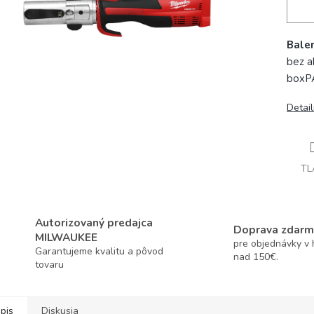
Balen
bez a
boxP
Detai
TL
Autorizovaný predajca
Doprava zdarm
MILWAUKEE
pre objednávky v
Garantujeme kvalitu a pôvod
nad 150€.
tovaru
pis
Diskusia