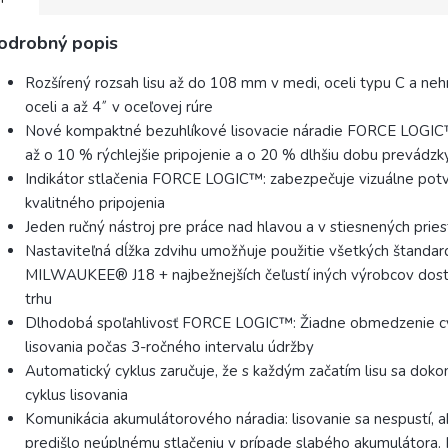
odrobný popis
Rozšírený rozsah lisu až do 108 mm v medi, oceli typu C a neh
oceli a až 4˝ v oceľovej rúre
Nové kompaktné bezuhlíkové lisovacie náradie FORCE LOGIC
až o 10 % rýchlejšie pripojenie a o 20 % dlhšiu dobu prevádzk
Indikátor stlačenia FORCE LOGIC™: zabezpečuje vizuálne pot
kvalitného pripojenia
Jeden ručný nástroj pre práce nad hlavou a v stiesnených prie
Nastaviteľná dĺžka zdvihu umožňuje použitie všetkých štandar
MILWAUKEE® J18 + najbežnejších čeľustí iných výrobcov dos
trhu
Dlhodobá spoľahlivosť FORCE LOGIC™: Žiadne obmedzenie c
lisovania počas 3-ročného intervalu údržby
Automatický cyklus zaručuje, že s každým začatím lisu sa dokon
cyklus lisovania
Komunikácia akumulátorového náradia: lisovanie sa nespustí, a
predišlo neúplnému stlačeniu v prípade slabého akumulátora. 