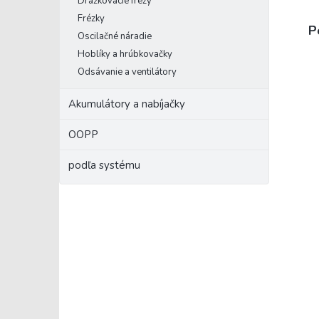
Drážkovacie frézy
Frézky
P
Oscilačné náradie
Hoblíky a hrúbkovačky
Odsávanie a ventilátory
Akumulátory a nabíjačky
OOPP
podľa systému