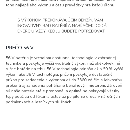
toho najlepšieho výkonu a času prevádzky pre každú úlohu.
S VÝKONOM PREKONÁVAJÚCIM BENZÍN
,
VÁM
INOVATÍVNY RAD BATÉRIÍ A NABÍJAČIEK DODÁ
ENERGIU
VŽDY, KEĎ JU BUDETE POTREBOVAŤ.
PREČO 56
V
56
V batéria je vrcholom dostupnej technológie v
záhradnej
technike a poskytuje vyšší využiteľný výkon
,
než akékoľvek iné
ručné batérie na trhu. 56
V technológia
prináša až o 50
% vyšší
výkon
,
ako 36 V technológia, pričom
poskytuje dostatočný
príkon pre zariadenia s výkonom až
do 3360
W, čím s ľahkosťou
prekoná aj zariadenia poháňané
benzínovým motorom. Zároveň
sú naše batérie stále
prenosné, a optimálne pokrývajú všetky
typy použitia od
fúkania listov až po pílenie dreva v náročných
podmienkach
a lesníckych službách.