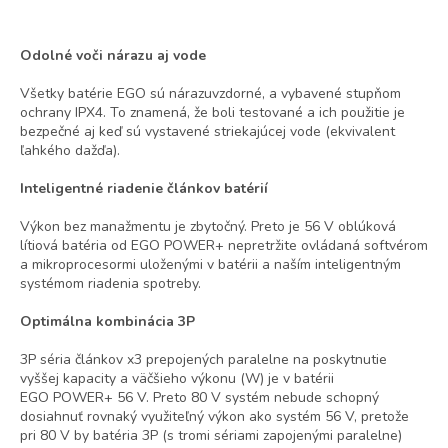
Odolné voči nárazu aj vode
Všetky batérie EGO sú nárazuvzdorné
,
a vybavené stupňom
ochrany IPX4. To znamená, že boli testované a ich použitie je
bezpečné aj
keď
sú vystavené striekajúcej vode (ekvivalent
ľahkého dažďa).
Inteligentné riadenie článkov batérií
Výkon bez manažmentu je zbytočný. Preto je 56
V oblúková
lítiová batéria od EGO
POWER+
nepretržite ovládaná softvérom
a mikroprocesormi uloženými v batérii a naším inteligentným
systémom riadenia spotreby.
Optimálna kombinácia 3P
3P séria článkov x3 prepojených paralelne na poskytnutie
vyššej kapacity a väčšieho výkonu (W) je v batérii
EGO
POWER+
56 V
.
Preto 80
V
systém
nebude schopný
dosiahnuť rovnaký využiteľný výkon ako systém 56
V, pretože
pri 80
V by batéria 3P (s tromi sériami zapojenými paralelne)