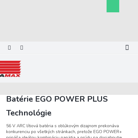
Prejsť
Nákupný
na
košík
obsah
Batérie EGO POWER PLUS
Technológie
56 V ARC lítiová batéria s oblúkovým dizajnom prekonáva
konkurenciu po všetkých stránkach, pretože EGO POWER+
prináša ideálnu kombináciu napätia a prúdu na dosiahnutie