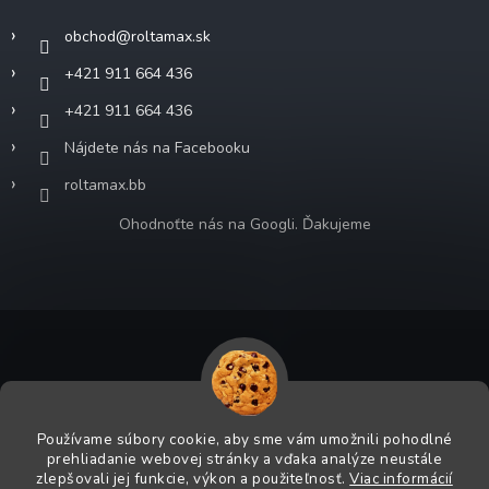
obchod
@
roltamax.sk
+421 911 664 436
+421 911 664 436
Nájdete nás na Facebooku
roltamax.bb
Ohodnoťte nás na Googli. Ďakujeme
Copyright 2026
ROLTA MAX s.r.o.
. Všetky práva vyhradené.
Grafický návrh vytvoril a na Shoptet implementoval
Tomáš Hlad
&
Používame súbory cookie, aby sme vám umožnili pohodlné
Shoptetak.cz
.
prehliadanie webovej stránky a vďaka analýze neustále
zlepšovali jej funkcie, výkon a použiteľnosť.
Viac informácií