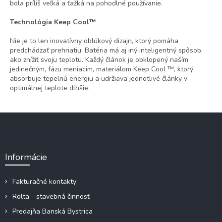
bola príliš veľká a ťažká na pohodlné používanie.
Technológia Keep Cool™
Nie je to len inovatívny oblúkový dizajn, ktorý pomáha
predchádzať prehriatiu. Batéria má aj iný inteligentný spôsob,
ako znížiť svoju teplotu. Každý článok je obklopený naším
jedinečným, fázu meniacim
,
materiálom Keep Cool ™, ktorý
absorbuje tepelnú energiu a udržiava jednotlivé články v
optimálnej teplote dlhšie.
Z
á
p
ä
Informácie
t
i
e
Fakturačné kontakty
Rolta - stavebná činnosť
Predajňa Banská Bystrica