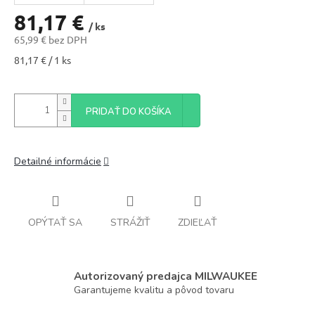
81,17 €
/ ks
65,99 € bez DPH
Jednotková
81,17 € / 1 ks
cena:
PRIDAŤ DO KOŠÍKA
Detailné informácie
OPÝTAŤ SA
STRÁŽIŤ
ZDIEĽAŤ
Autorizovaný predajca MILWAUKEE
Garantujeme kvalitu a pôvod tovaru