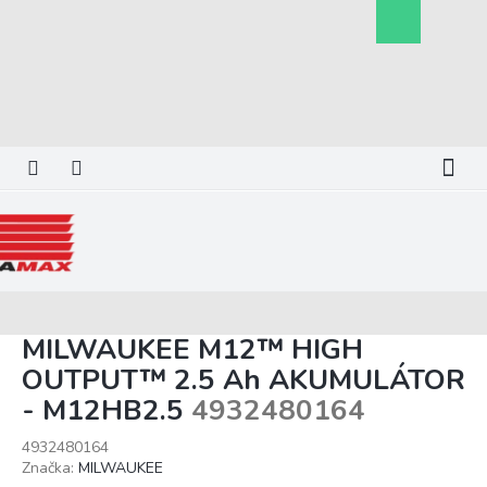
Prejsť
Nákupný
na
košík
obsah
MILWAUKEE M12™ HIGH
OUTPUT™ 2.5 Ah AKUMULÁTOR
- M12HB2.5
4932480164
4932480164
Značka:
MILWAUKEE