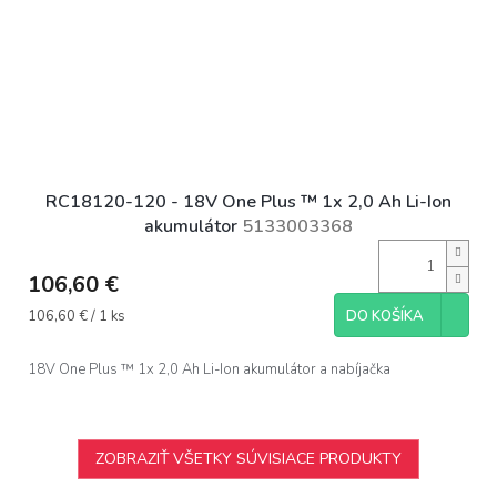
RC18120-120 - 18V One Plus ™ 1x 2,0 Ah Li-Ion
akumulátor
5133003368
106,60 €
Jednotková
106,60 € / 1 ks
DO KOŠÍKA
cena:
18V One Plus ™ 1x 2,0 Ah Li-Ion akumulátor a nabíjačka
ZOBRAZIŤ VŠETKY SÚVISIACE PRODUKTY