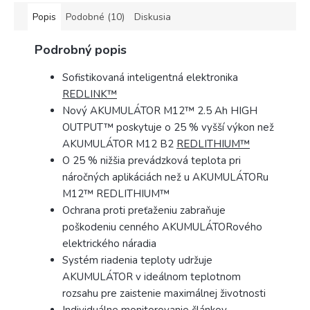
Popis
Podobné (10)
Diskusia
Podrobný popis
Sofistikovaná inteligentná elektronika
REDLINK™
Nový AKUMULÁTOR M12™ 2.5 Ah HIGH
OUTPUT™ poskytuje o 25 % vyšší výkon než
AKUMULÁTOR M12 B2
REDLITHIUM™
O 25 % nižšia prevádzková teplota pri
náročných aplikáciách než u AKUMULÁTORu
M12™ REDLITHIUM™
Ochrana proti preťaženiu zabraňuje
poškodeniu cenného AKUMULÁTORového
elektrického náradia
Systém riadenia teploty udržuje
AKUMULÁTOR v ideálnom teplotnom
rozsahu pre zaistenie maximálnej životnosti
Individuálne monitorovanie článkov