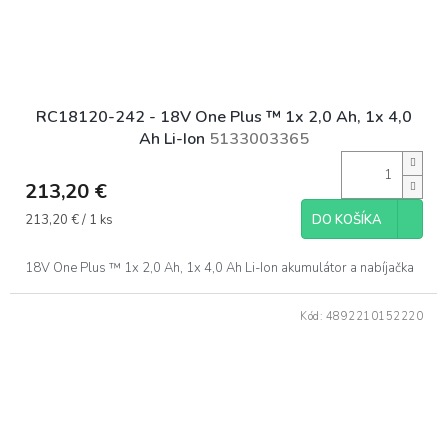
RC18120-242 - 18V One Plus ™ 1x 2,0 Ah, 1x 4,0
Ah Li-Ion
5133003365
213,20 €
Jednotková
213,20 € / 1 ks
DO KOŠÍKA
cena:
18V One Plus ™ 1x 2,0 Ah, 1x 4,0 Ah Li-Ion akumulátor a nabíjačka
Kód:
4892210152220