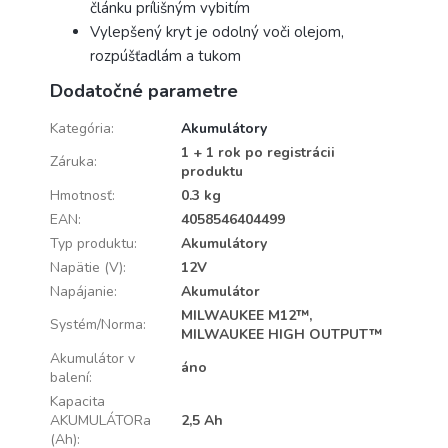
článku prílišným vybitím
Vylepšený kryt je odolný voči olejom,
rozpúšťadlám a tukom
Dodatočné parametre
Kategória
:
Akumulátory
1 + 1 rok po registrácii
Záruka
:
produktu
Hmotnosť
:
0.3 kg
EAN
:
4058546404499
Typ produktu
:
Akumulátory
Napätie (V)
:
12V
Napájanie
:
Akumulátor
MILWAUKEE M12™,
Systém/Norma
:
MILWAUKEE HIGH OUTPUT™
Akumulátor v
áno
balení
:
Kapacita
AKUMULÁTORa
2,5 Ah
(Ah)
: