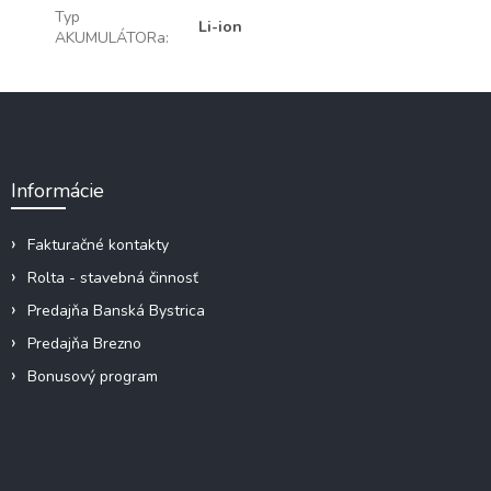
Typ
Li-ion
AKUMULÁTORa
:
Z
á
p
ä
Informácie
t
i
e
Fakturačné kontakty
Rolta - stavebná činnosť
Predajňa Banská Bystrica
Predajňa Brezno
Bonusový program