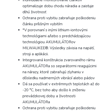
optimalizuje dobu chodu náradia a zaisťuje
dlhú životnosť
Ochrana proti vybitiu zabraňuje poškodeniu
článku prílišným vybitím
*V porovnaní s inými lithium-iontovými
technológiami a/lebo s predchádzajúcou
technológiou AKUMULÁTORov
MILWAUKEE®. Výsledky závisia na napätí,
stroji a aplikácii.
Integrovaná konštrukcia zvarovaného rámu
AKUMULÁTORa so separátormi reagujúcimi
na nárazy, ktoré zabraňujú zlyhaniu v
dôsledku nadmerných vibrácií alebo pádov
Dá sa používať v extrémnych teplotách až do
-20 °C, bez toho aby došlo k zníženiu
prevádzkovej doby a životnosti
AKUMULÁTORa
Ochrana proti vybitiu zabraňuje poškodeniu