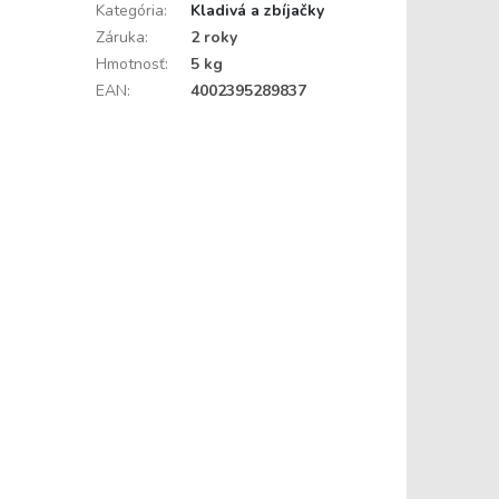
Kategória
:
Kladivá a zbíjačky
Záruka
:
2 roky
Hmotnosť
:
5 kg
EAN
:
4002395289837