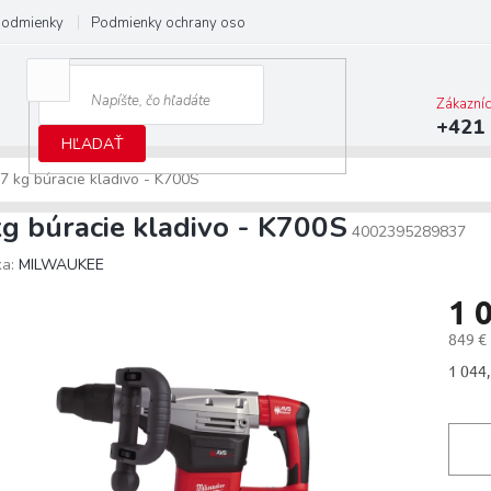
podmienky
Podmienky ochrany osobných údajov
Predĺžená záruka M
Zákazní
+421 
HĽADAŤ
7 kg búracie kladivo - K700S
kg búracie kladivo - K700S
4002395289837
ka:
MILWAUKEE
1 
849 €
Jedno
1 044,
cena: