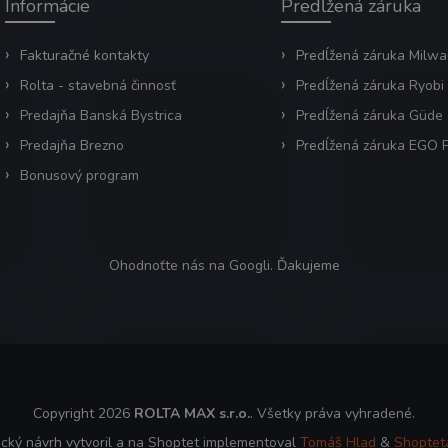
Informácie
Predĺžená záruka
Fakturačné kontakty
Predĺžená záruka Milw
Rolta - stavebná činnosť
Predĺžená záruka Ryobi
Predajňa Banská Bystrica
Predĺžená záruka Güde
Predajňa Brezno
Predĺžená záruka EGO
Bonusový program
Ohodnoťte nás na Googli. Ďakujeme
Copyright 2026
ROLTA MAX s.r.o.
. Všetky práva vyhradené.
ický návrh vytvoril a na Shoptet implementoval
Tomáš Hlad
&
Shoptet