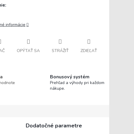
ie:
lné informácie
AČ
OPÝTAŤ SA
STRÁŽIŤ
ZDIEĽAŤ
a
Bonusový systém
 hodnote
Prehľad a výhody pri každom
nákupe.
Dodatočné parametre