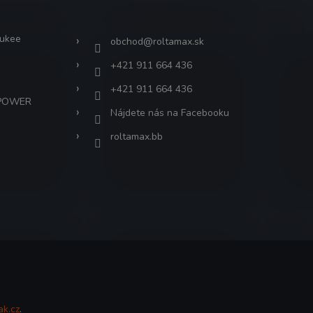
Kontakt
aukee
obchod
@
roltamax.sk
+421 911 664 436
+421 911 664 436
 POWER
Nájdete nás na Facebooku
roltamax.bb
ak.cz
.