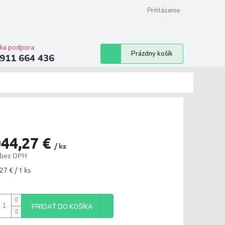
ilwaukee
Bonusový program
Prihlásenie
cka podpora:
Nákupný
Prázdny košík
911 664 436
košík
044,27 €
/ ks
 bez DPH
tková
27 € / 1 ks
PRIDAŤ DO KOŠÍKA