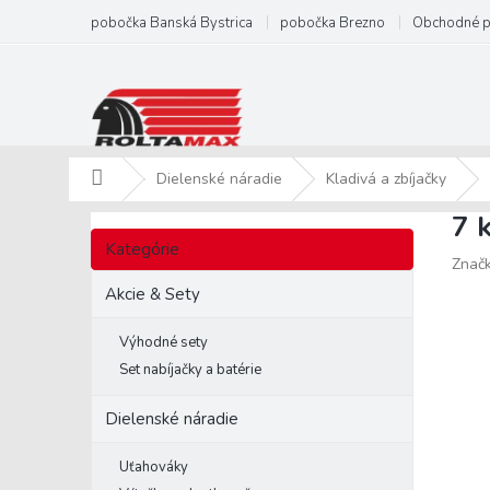
Prejsť
pobočka Banská Bystrica
pobočka Brezno
Obchodné 
na
obsah
Domov
Dielenské náradie
Kladivá a zbíjačky
7 
B
Preskočiť
o
Kategórie
kategórie
Znač
č
n
Akcie & Sety
ý
p
Výhodné sety
a
Set nabíjačky a batérie
n
e
Dielenské náradie
l
Uťahováky