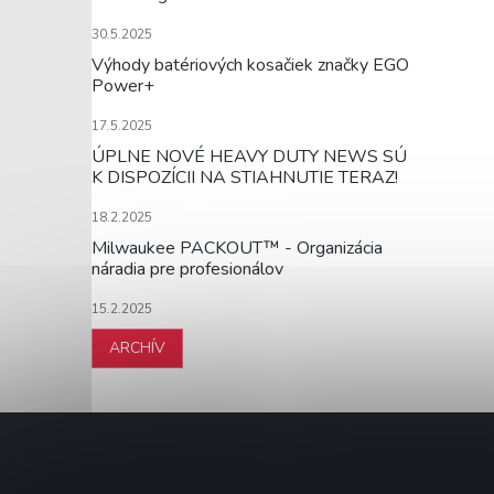
30.5.2025
Výhody batériových kosačiek značky EGO
Power+
17.5.2025
ÚPLNE NOVÉ HEAVY DUTY NEWS SÚ
K DISPOZÍCII NA STIAHNUTIE TERAZ!
18.2.2025
Milwaukee PACKOUT™ - Organizácia
náradia pre profesionálov
15.2.2025
ARCHÍV
Z
á
p