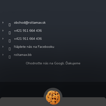
Kontakt
obchod
@
roltamax.sk
+421 911 664 436
+421 911 664 436
Nájdete nás na Facebooku
roltamax.bb
Ohodnoťte nás na Googli. Ďakujeme
Copyright 2026
ROLTA MAX s.r.o.
. Všetky práva vyhradené.