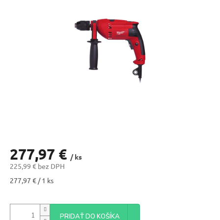
277,97 €
/ ks
225,99 € bez DPH
Jednotková
277,97 € / 1 ks
cena:
PRIDAŤ DO KOŠÍKA