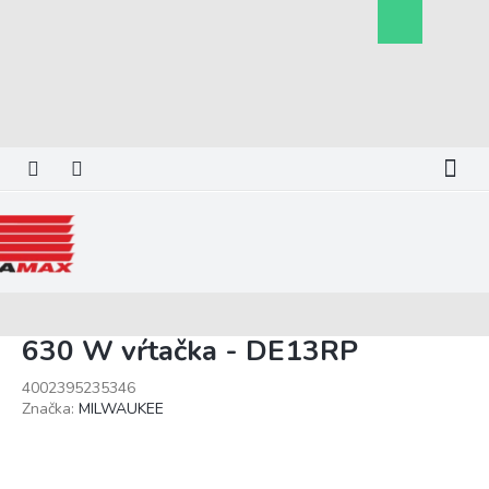
Prejsť
Nákupný
na
košík
obsah
630 W vŕtačka - DE13RP
4002395235346
Značka:
MILWAUKEE