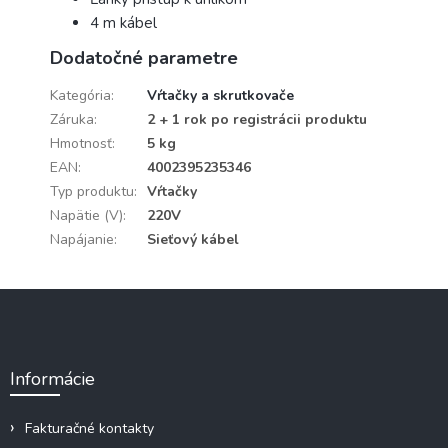
4 m kábel
Dodatočné parametre
Kategória
:
Vŕtačky a skrutkovače
Záruka
:
2 + 1 rok po registrácii produktu
Hmotnosť
:
5 kg
EAN
:
4002395235346
Typ produktu
:
Vŕtačky
Napätie (V)
:
220V
Napájanie
:
Sieťový kábel
Z
á
p
ä
Informácie
t
i
e
Fakturačné kontakty