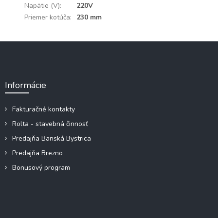
Napätie (V)
:
220V
Priemer kotúča
:
230 mm
Z
á
p
ä
Informácie
t
i
e
Fakturačné kontakty
Rolta - stavebná činnosť
Predajňa Banská Bystrica
Predajňa Brezno
Bonusový program