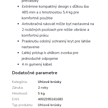
prevádzky
Extrémne kompaktný design s dĺžkou iba
485 mm a s hmotnosťou 5,4 kg pre
komfortné použitie
Antivibračná rukoväť môže byť nastavená na
2 rozličných pozíciach pre nižšie vibrácie a
komfortnú prácu
Prasknutiu odolný ochranný kryt pre ľahšie
nastavenie
Ľahký prístup k uhlíkom zvonka pre
jednoduché odpojenie
4 m gumený kábel
Dodatočné parametre
Kategória
:
Uhlové brúsky
Záruka
:
2 roky
Hmotnosť
:
5 kg
EAN
:
4002395161683
Typ produktu
:
Uhlové brúsky