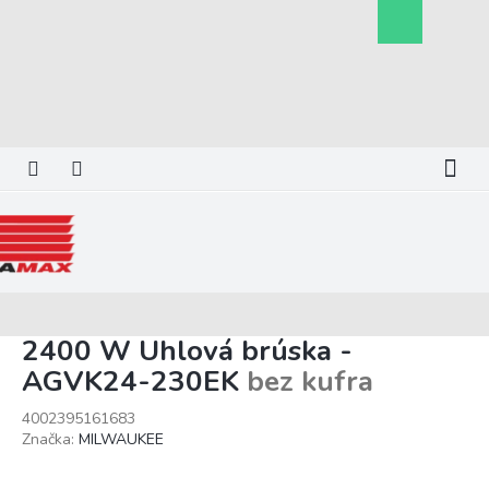
Prejsť
Nákupný
na
košík
obsah
2400 W Uhlová brúska -
AGVK24-230EK
bez kufra
4002395161683
Značka:
MILWAUKEE