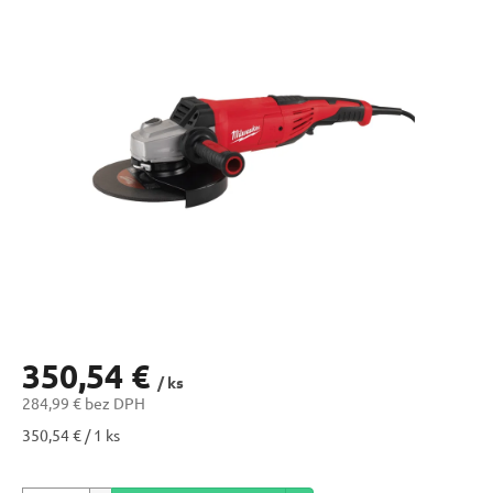
350,54 €
/ ks
284,99 € bez DPH
Jednotková
350,54 € / 1 ks
cena: