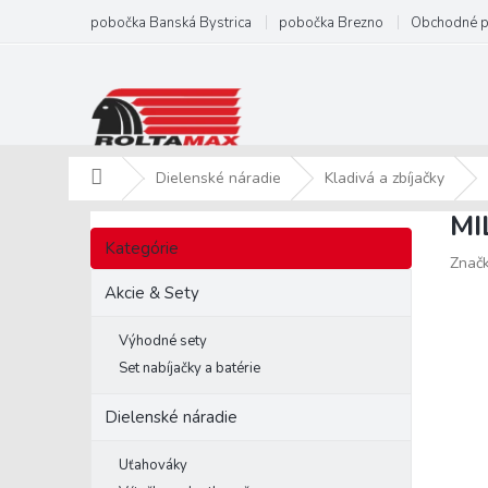
Prejsť
pobočka Banská Bystrica
pobočka Brezno
Obchodné 
na
obsah
Domov
Dielenské náradie
Kladivá a zbíjačky
MI
B
Preskočiť
o
Kategórie
kategórie
Znač
č
n
Akcie & Sety
ý
p
Výhodné sety
a
Set nabíjačky a batérie
n
e
Dielenské náradie
l
Uťahováky