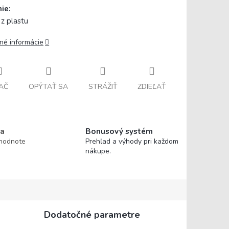
ie:
 z plastu
lné informácie
AČ
OPÝTAŤ SA
STRÁŽIŤ
ZDIEĽAŤ
a
Bonusový systém
 hodnote
Prehľad a výhody pri každom
nákupe.
Dodatočné parametre