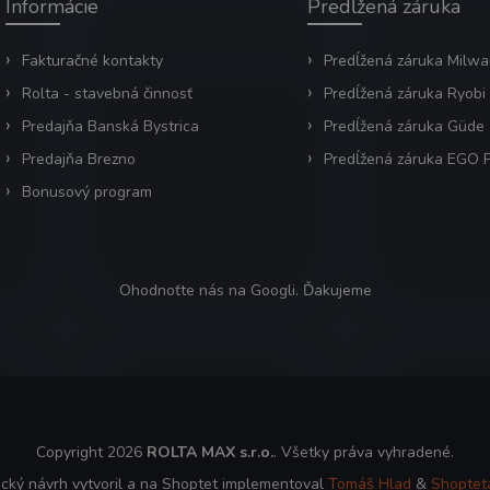
Informácie
Predĺžená záruka
Fakturačné kontakty
Predĺžená záruka Milw
Rolta - stavebná činnosť
Predĺžená záruka Ryobi
Predajňa Banská Bystrica
Predĺžená záruka Güde
Predajňa Brezno
Predĺžená záruka EGO
Bonusový program
Ohodnoťte nás na Googli. Ďakujeme
Copyright 2026
ROLTA MAX s.r.o.
. Všetky práva vyhradené.
ický návrh vytvoril a na Shoptet implementoval
Tomáš Hlad
&
Shoptet